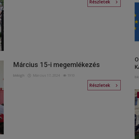
Részletek
O
Március 15-i megemlékezés
K
bkkigh
Március 17, 2024
1910
bk
Részletek