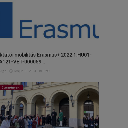
ktatói mobilitás Erasmus+ 2022.1.HU01-
A121-VET-000059...
kigh
Május 10, 2024
1699
Események