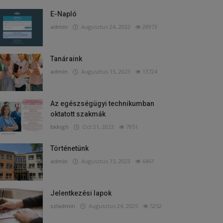
E-Napló
admin
Augusztus 24, 2022
28973
Tanáraink
admin
Augusztus 15, 2023
13724
Az egészségügyi technikumban
oktatott szakmák
bkkigh
Oct 21, 2023
7951
Történetünk
admin
Augusztus 15, 2023
6461
Jelentkezési lapok
szladmin
Augusztus 24, 2025
5252