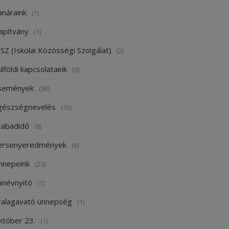
anáraink
(1)
apítvány
(1)
SZ (Iskolai Közösségi Szolgálat)
(2)
lföldi kapcsolataink
(0)
semények
(86)
gészségnevelés
(15)
zabadidő
(8)
ersenyeredmények
(6)
nnepeink
(23)
anévnyitó
(1)
zalagavató ünnepség
(1)
któber 23.
(1)