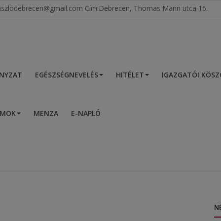
tlaszlodebrecen@gmail.com Cím:Debrecen, Thomas Mann utca 16.
NYZAT
EGÉSZSÉGNEVELÉS
HITÉLET
IGAZGATÓI KÖS
UMOK
MENZA
E-NAPLÓ
N