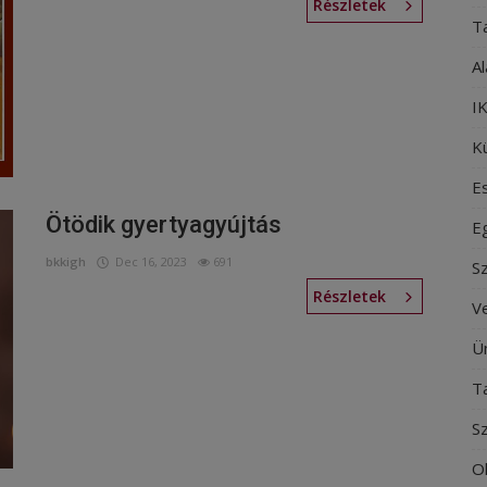
Részletek
T
Al
IK
Kü
E
Ötödik gyertyagyújtás
E
bkkigh
Dec 16, 2023
691
S
Részletek
V
Ü
T
S
O