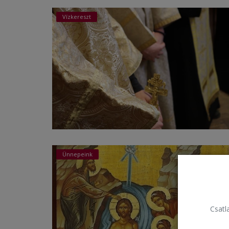
Vízkereszt
Ünnepeink
Csatla