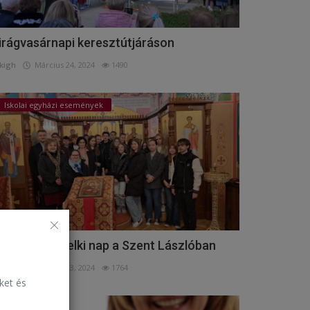
irágvasárnapi keresztútjáráson
kigh
Március 24, 2024
1490
Iskolai egyházi események
úsvét előtti lelki nap a Szent Lászlóban
kigh
Március 23, 2024
1764
eket és
Események