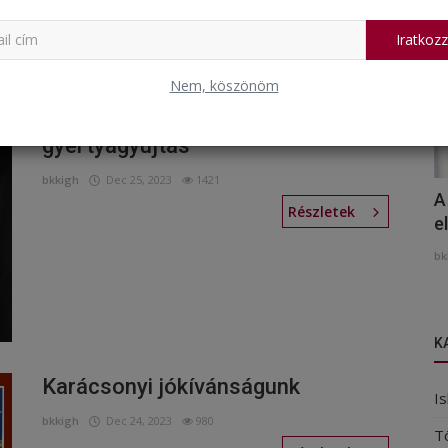
Iratkozz
Nem, köszönöm
Iskolai karácsonyi ünnepség és 6.
gyertyagyújtás
bkkigh
Dec 25, 2023
1421
A
Részletek
e
bk
K
Karácsonyi jókívánságunk
Is
bkkigh
Dec 24, 2023
980
T