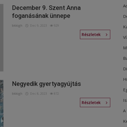
A
December 9. Szent Anna
foganásának ünnepe
D
bkkigh
Dec 9, 2023
929
K
Részletek
V
M
B
D
Hi
Negyedik gyertyagyújtás
E
bkkigh
Dec 8, 2023
872
I
Részletek
A
K