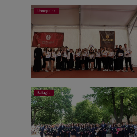
Ünnepeink
Képzéseink
Pályázatok
Dokumentumok
Menza
OM azonosító:203167 Tel.:(52)
411 674 E-
mail:szentlaszlodebrecen@gmail.c
om Cím:Debrecen, Thomas Mann
utca 16.
Ballagás
E-Napló