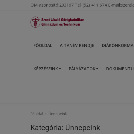
OM azonosító:203167 Tel.:(52) 411 674 E-mail:szen
Főoldal
FŐOLDAL
A TANÉV RENDJE
DIÁKÖNKORMÁ
A tanév rendje
KÉPZÉSEINK
PÁLYÁZATOK
DOKUMENT
Diákönkormányzat
Egészségnevelés
Hitélet
Igazgatói köszöntő
Főoldal
Ünnepeink
Iskolánk
Kategória: Ünnepeink
Ünnepeink