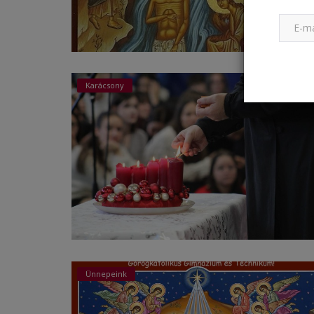
Karácsony
Ünnepeink