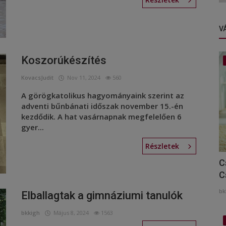
V
Koszorúkészítés
KovacsJudit
Nov 11, 2024
560
A görögkatolikus hagyományaink szerint az
adventi bűnbánati időszak november 15.-én
kezdődik. A hat vasárnapnak megfelelően 6
gyer...
Részletek
C
C
bk
Elballagtak a gimnáziumi tanulók
bkkigh
Május 8, 2024
1563