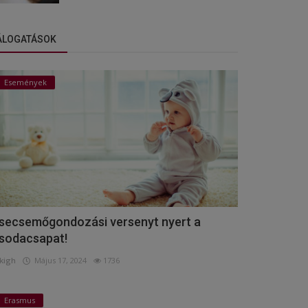
ÁLOGATÁSOK
Események
secsemőgondozási versenyt nyert a
sodacsapat!
kigh
Május 17, 2024
1736
Erasmus