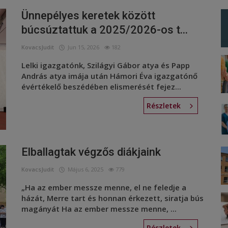
Ünnepélyes keretek között
búcsúztattuk a 2025/2026-os t...
KovacsJudit
Jun 15, 2026
182
Lelki igazgatónk, Szilágyi Gábor atya és Papp
András atya imája után Hámori Éva igazgatónő
évértékelő beszédében elismerését fejez...
Részletek
Elballagtak végzős diákjaink
KovacsJudit
Május 6, 2025
779
„Ha az ember messze menne, el ne feledje a
házát, Merre tart és honnan érkezett, siratja bús
magányát Ha az ember messze menne, ...
Részletek