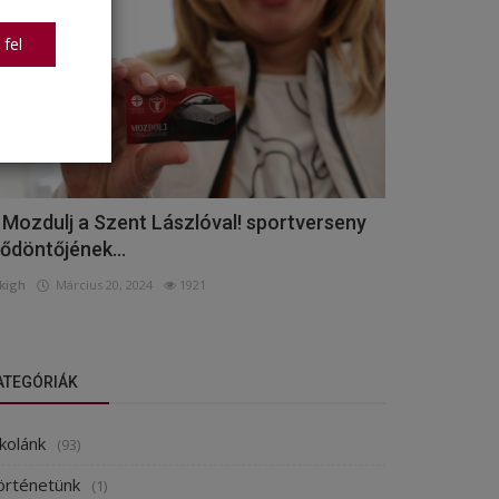
 fel
 Mozdulj a Szent Lászlóval! sportverseny
lődöntőjének...
kigh
Március 20, 2024
1921
ATEGÓRIÁK
kolánk
(93)
örténetünk
(1)