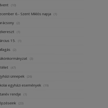
dvent
(10)
ecember 6.- Szent Miklós napja
(1)
arácsony
(2)
ízkereszt
(1)
árcius 15.
(1)
allagás
(2)
iákönkormányzat
(3)
télet
(47)
gyházi ünnepek
(26)
skolai egyházi események
(19)
 tanév rendje
(1)
épzéseink
(23)