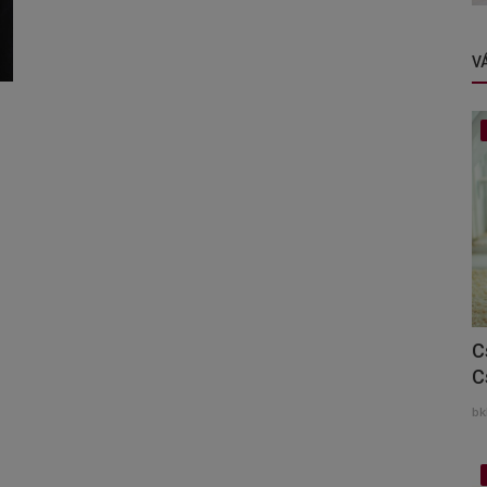
V
C
C
bk