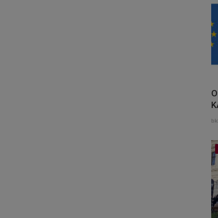
O
K
bk