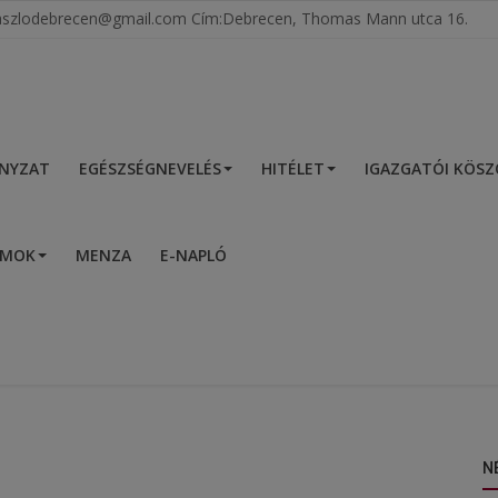
tlaszlodebrecen@gmail.com Cím:Debrecen, Thomas Mann utca 16.
NYZAT
EGÉSZSÉGNEVELÉS
HITÉLET
IGAZGATÓI KÖS
UMOK
MENZA
E-NAPLÓ
N