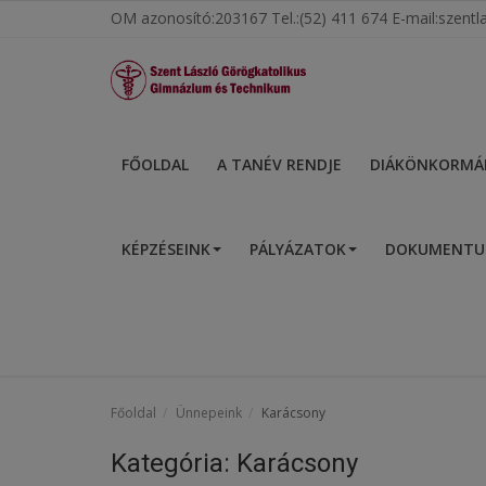
OM azonosító:203167 Tel.:(52) 411 674 E-mail:szen
Főoldal
FŐOLDAL
A TANÉV RENDJE
DIÁKÖNKORMÁ
A tanév rendje
KÉPZÉSEINK
PÁLYÁZATOK
DOKUMENT
Diákönkormányzat
Egészségnevelés
Hitélet
Igazgatói köszöntő
Főoldal
Ünnepeink
Karácsony
Iskolánk
Kategória: Karácsony
Ünnepeink