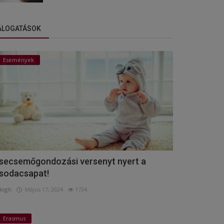
ÁLOGATÁSOK
Események
secsemőgondozási versenyt nyert a
sodacsapat!
kigh
Május 17, 2024
1734
Erasmus