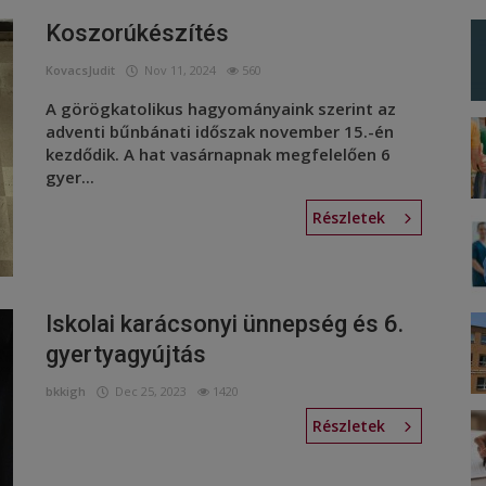
Koszorúkészítés
KovacsJudit
Nov 11, 2024
560
A görögkatolikus hagyományaink szerint az
adventi bűnbánati időszak november 15.-én
kezdődik. A hat vasárnapnak megfelelően 6
gyer...
Részletek
Iskolai karácsonyi ünnepség és 6.
gyertyagyújtás
bkkigh
Dec 25, 2023
1420
Részletek