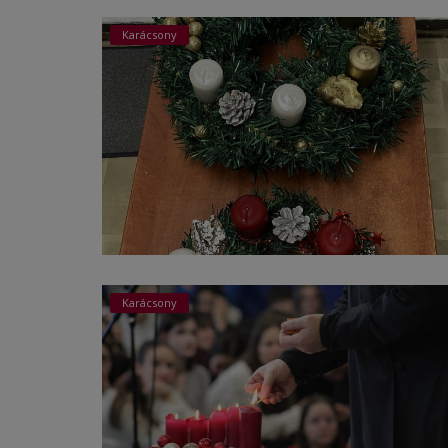
Karácsony
Képzéseink
Pályázatok
Dokumentumok
Menza
OM azonosító:203167 Tel.:(52)
411 674 E-
mail:szentlaszlodebrecen@gmail.c
om Cím:Debrecen, Thomas Mann
utca 16.
Karácsony
E-Napló