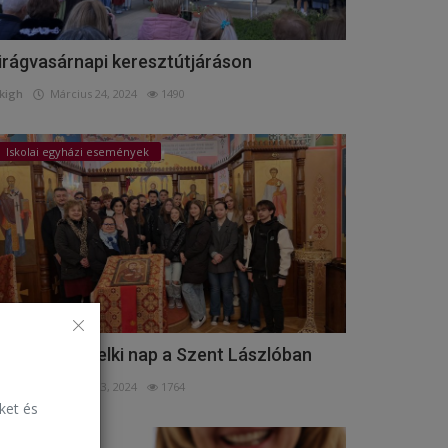
irágvasárnapi keresztútjáráson
kigh
Március 24, 2024
1490
Iskolai egyházi események
úsvét előtti lelki nap a Szent Lászlóban
kigh
Március 23, 2024
1764
eket és
Események