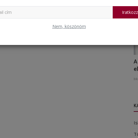
Iratkozz
Nem, köszönöm
A
e
bk
K
Is
T