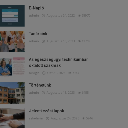
E-Napló
admin
Augusztus 24, 2022
28970
Tanáraink
admin
Augusztus 15, 2023
13718
Az egészségügyi technikumban
oktatott szakmák
bkkigh
Oct 21, 2023
7947
Történetünk
admin
Augusztus 15, 2023
6455
Jelentkezési lapok
szladmin
Augusztus 24, 2025
5246