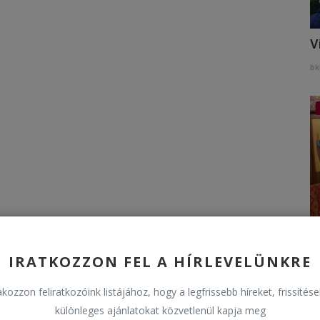
V
bk
H
IRATKOZZON FEL A HÍRLEVELÜNKRE
bk
kozzon feliratkozóink listájához, hogy a legfrissebb híreket, frissítés
különleges ajánlatokat közvetlenül kapja meg