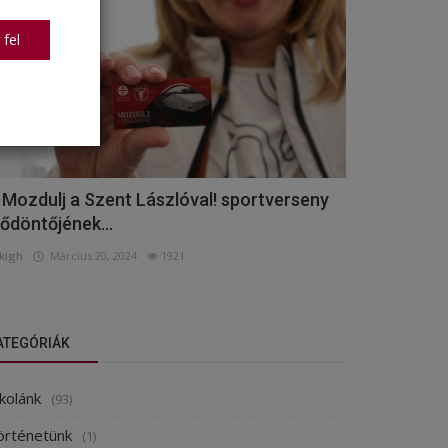
 fel
 Mozdulj a Szent Lászlóval! sportverseny
lődöntőjének...
kigh
Március 20, 2024
1921
ATEGÓRIÁK
kolánk
(93)
örténetünk
(1)