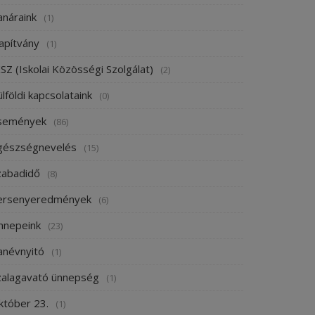
anáraink
(1)
apítvány
(1)
SZ (Iskolai Közösségi Szolgálat)
(2)
lföldi kapcsolataink
(0)
semények
(86)
gészségnevelés
(15)
zabadidő
(8)
ersenyeredmények
(6)
nnepeink
(23)
anévnyitó
(1)
zalagavató ünnepség
(1)
któber 23.
(1)