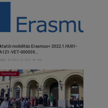
ktatói mobilitás Erasmus+ 2022.1.HU01-
A121-VET-000059...
kigh
Május 10, 2024
1698
Események