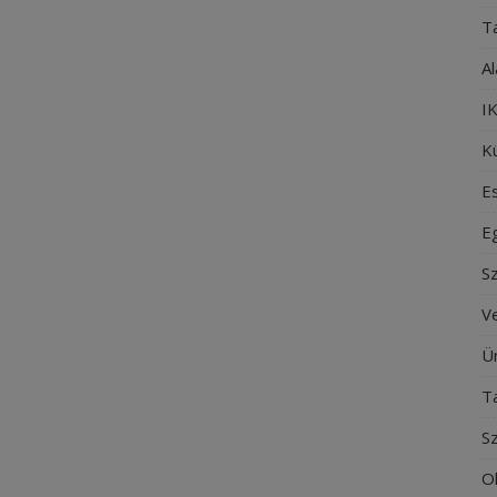
T
Al
IK
Kü
E
E
S
V
Ü
T
S
O