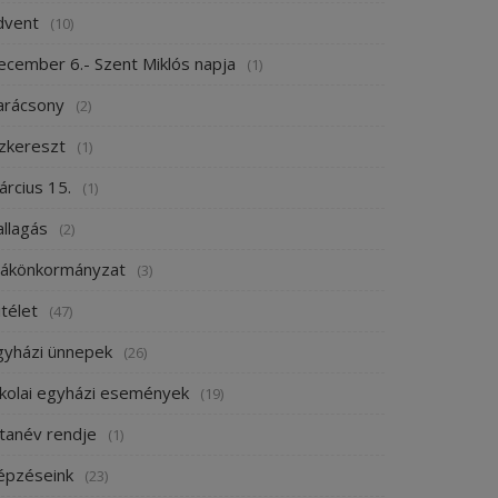
dvent
(10)
ecember 6.- Szent Miklós napja
(1)
arácsony
(2)
ízkereszt
(1)
árcius 15.
(1)
allagás
(2)
iákönkormányzat
(3)
télet
(47)
gyházi ünnepek
(26)
skolai egyházi események
(19)
 tanév rendje
(1)
épzéseink
(23)