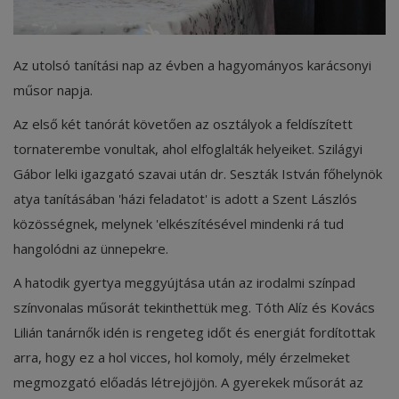
Képzéseink
Az utolsó tanítási nap az évben a hagyományos karácsonyi
Pályázatok
műsor napja.
Dokumentumok
Az első két tanórát követően az osztályok a feldíszített
tornaterembe vonultak, ahol elfoglalták helyeiket. Szilágyi
Menza
Gábor lelki igazgató szavai után dr. Seszták István főhelynök
OM azonosító:203167 Tel.:(52)
atya tanításában 'házi feladatot' is adott a Szent Lászlós
411 674 E-
közösségnek, melynek 'elkészítésével mindenki rá tud
mail:szentlaszlodebrecen@gmail.c
hangolódni az ünnepekre.
om Cím:Debrecen, Thomas Mann
utca 16.
A hatodik gyertya meggyújtása után az irodalmi színpad
színvonalas műsorát tekinthettük meg. Tóth Alíz és Kovács
E-Napló
Lilián tanárnők idén is rengeteg időt és energiát fordítottak
arra, hogy ez a hol vicces, hol komoly, mély érzelmeket
megmozgató előadás létrejöjjön. A gyerekek műsorát az