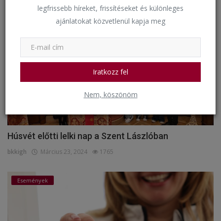
legfrissebb híreket, frissítéseket és különleges
Iskolai egyházi események
ajánlatokat közvetlenül kapja meg
Iratkozz fel
Nem, köszönöm
Húsvét előtti lelki nap a Szent Lászlóban
bkkigh
Március 23, 2024
1765
Események