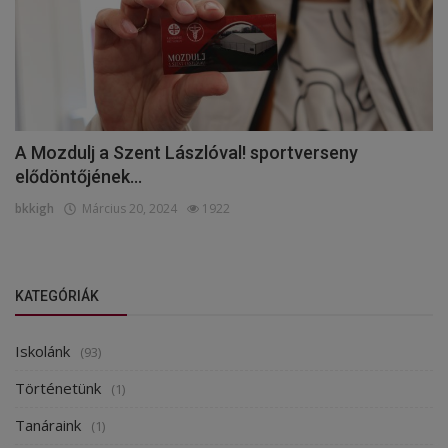
A Mozdulj a Szent Lászlóval! sportverseny
elődöntőjének...
bkkigh
Március 20, 2024
1922
KATEGÓRIÁK
Iskolánk
(93)
Történetünk
(1)
Tanáraink
(1)