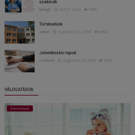
szakmák
bkkigh
Oct 21, 2023
7958
Történetünk
admin
Augusztus 15, 2023
6464
Jelentkezési lapok
szladmin
Augusztus 24, 2025
5259
VÁLOGATÁSOK
Események