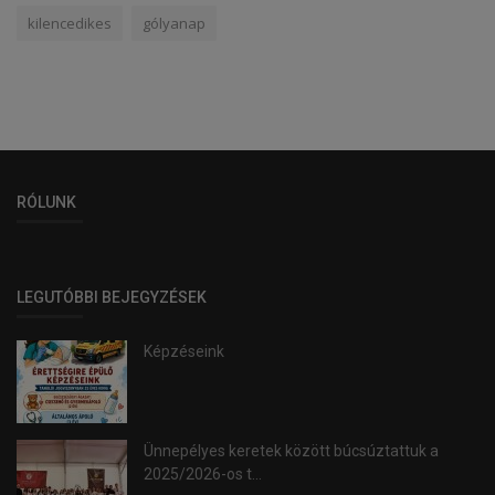
kilencedikes
gólyanap
RÓLUNK
LEGUTÓBBI BEJEGYZÉSEK
Képzéseink
Ünnepélyes keretek között búcsúztattuk a
2025/2026-os t...