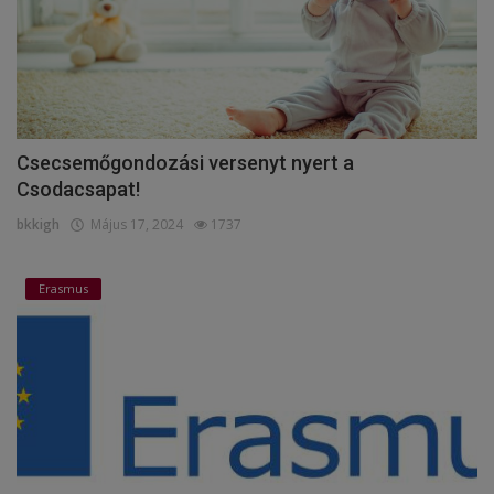
Csecsemőgondozási versenyt nyert a
Csodacsapat!
bkkigh
Május 17, 2024
1737
Erasmus