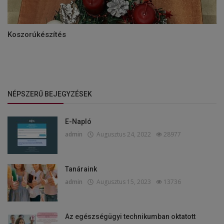
Koszorúkészítés
NÉPSZERŰ BEJEGYZÉSEK
E-Napló
admin
Augusztus 24, 2022
28977
Tanáraink
admin
Augusztus 15, 2023
13736
Az egészségügyi technikumban oktatott