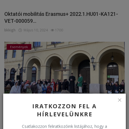
Oktatói mobilitás Erasmus+ 2022.1.HU01-KA121-
VET-000059...
bkkigh
Május 10, 2024
1700
Események
IRATKOZZON FEL A
HÍRLEVELÜNKRE
Virágvasárnapi keresztútjáráson
bkkigh
Március 24, 2024
1493
Csatlakozzon feliratkozóink listájához, hogy a