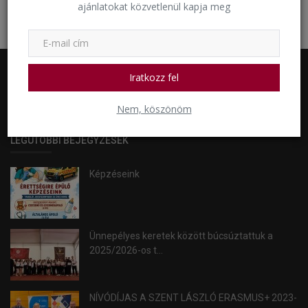
ajánlatokat közvetlenül kapja meg
https://szlt.hu/rss/category/enaplo
Iratkozz fel
RÓLUNK
Nem, köszönöm
LEGUTÓBBI BEJEGYZÉSEK
Képzéseink
Ünnepélyes keretek között búcsúztattuk a
2025/2026-os t...
NÍVÓDÍJAS A SZENT LÁSZLÓ ERASMUS+ 2023-