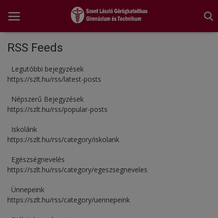
RSS Feeds
Legutóbbi bejegyzések
Főoldal
https://szlt.hu/rss/latest-posts
A tanév rendje
Népszerű Bejegyzések
https://szlt.hu/rss/popular-posts
Diákönkormányzat
Iskolánk
Egészségnevelés
https://szlt.hu/rss/category/iskolank
Hitélet
Egészségnevelés
https://szlt.hu/rss/category/egeszsegneveles
Igazgatói köszöntő
Ünnepeink
Iskolánk
https://szlt.hu/rss/category/uennepeink
Ünnepeink