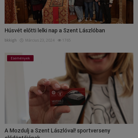
Húsvét előtti lelki nap a Szent Lászlóban
bkkigh
Március 23, 2024
1765
Események
A Mozdulj a Szent Lászlóval! sportverseny
elődöntőjének...