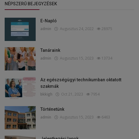
NÉPSZERŰ BEJEGYZÉSEK
E-Napló
admin
Augusztus 24, 2022
28975
Tanáraink
admin
Augusztus 15, 2023
13734
Az egészségügyi technikumban oktatott
szakmák
bkkigh
Oct 21, 2023
7954
Történetünk
admin
Augusztus 15, 2023
6463
Jelentkezési lapok