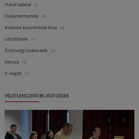
Határtalanul
(5)
Dokumentumok
(9)
Különös közzétételi lista
(4)
Letöltések
(1)
Érettségi tudnivalók
(4)
Menza
(6)
E-Napló
(1)
VÉLETLENSZERŰ BEJEGYZÉSEK