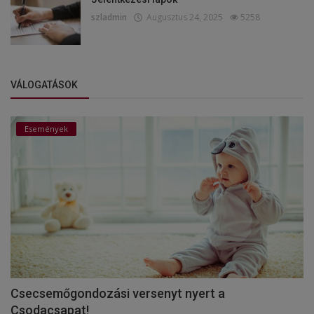
szladmin
Augusztus 24, 2025
5258
VÁLOGATÁSOK
Események
Csecsemőgondozási versenyt nyert a
Csodacsapat!