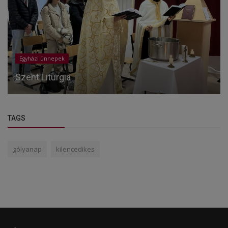
Egyházi ünnepek
Szent Liturgia
TAGS
gólyanap
kilencedikes