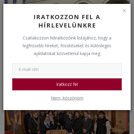
IRATKOZZON FEL A
HÍRLEVELÜNKRE
Csatlakozzon feliratkozóink listájához, hogy a
legfrissebb híreket, frissítéseket és különleges
ajánlatokat közvetlenül kapja meg
Virágvasárnapi keresztútjáráson
bkkigh
Március 24, 2024
1492
Iratkozz fel
Iskolai egyházi események
Nem, köszönöm