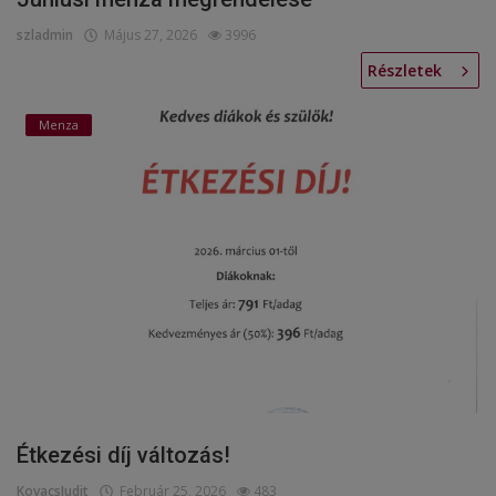
szladmin
Május 27, 2026
3996
Képzéseink
Részletek
Pályázatok
Menza
Dokumentumok
Menza
OM azonosító:203167 Tel.:(52)
411 674 E-
mail:szentlaszlodebrecen@gmail.c
om Cím:Debrecen, Thomas Mann
utca 16.
E-Napló
Étkezési díj változás!
KovacsJudit
Február 25, 2026
483