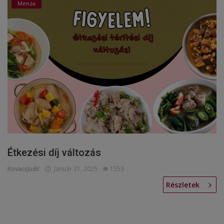
Menza
Étkezési díj változás
KovacsJudit
Január 31, 2025
1553
Részletek