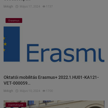
bkkigh
Május 17, 2024
1737
Erasmus
Oktatói mobilitás Erasmus+ 2022.1.HU01-KA121-
VET-000059...
bkkigh
Május 10, 2024
1700
Események