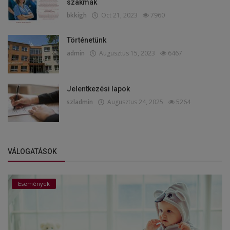
szakmák
bkkigh
Oct 21, 2023
7960
Történetünk
admin
Augusztus 15, 2023
6467
Jelentkezési lapok
szladmin
Augusztus 24, 2025
5264
VÁLOGATÁSOK
Események