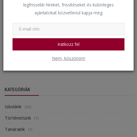
legfrissebb híreket, frissítéseket és különleges
ajánlatokat közvetlenül kapja meg
Iratkozz fel
A Mozdulj a Szent Lászlóval! sportverseny
elődöntőjének...
Nem, köszönöm
bkkigh
Március 20, 2024
1922
KATEGÓRIÁK
Iskolánk
(93)
Történetünk
(1)
Tanáraink
(1)