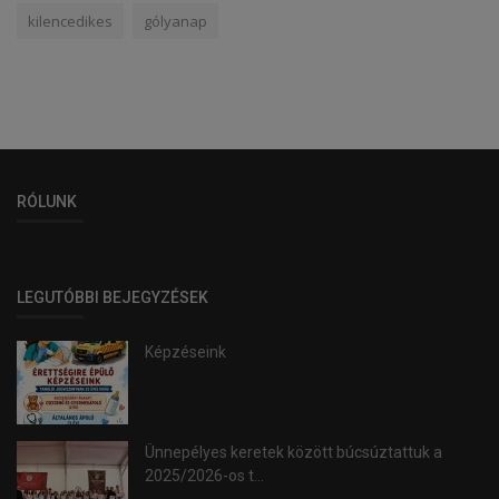
kilencedikes
gólyanap
RÓLUNK
LEGUTÓBBI BEJEGYZÉSEK
Képzéseink
Ünnepélyes keretek között búcsúztattuk a
2025/2026-os t...