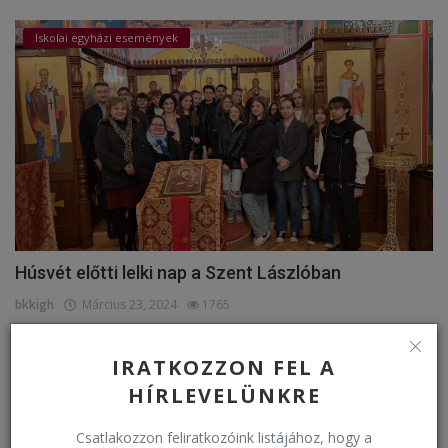
Iskolai egyházi események
Húsvét előtti lelki nap a Szent Lászlóban
bkkigh
Március 23, 2024
1765
IRATKOZZON FEL A
Események
HÍRLEVELÜNKRE
Csatlakozzon feliratkozóink listájához, hogy a