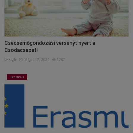
Csecsemőgondozási versenyt nyert a
Csodacsapat!
bkkigh
Május 17, 2024
1737
Erasmus