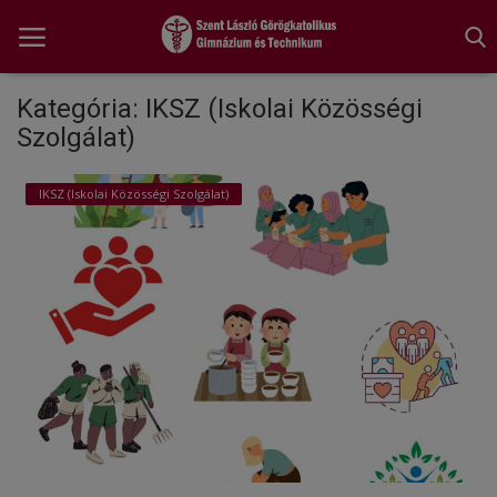
Kategória: IKSZ (Iskolai Közösségi
Szolgálat)
Főoldal
IKSZ (Iskolai Közösségi Szolgálat)
A tanév rendje
Diákönkormányzat
Egészségnevelés
Hitélet
Igazgatói köszöntő
Iskolánk
Ünnepeink