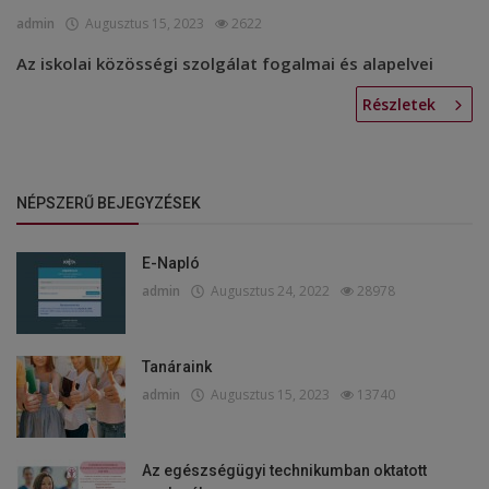
admin
Augusztus 15, 2023
2622
Az iskolai közösségi szolgálat fogalmai és alapelvei
Részletek
NÉPSZERŰ BEJEGYZÉSEK
E-Napló
admin
Augusztus 24, 2022
28978
Tanáraink
admin
Augusztus 15, 2023
13740
Az egészségügyi technikumban oktatott