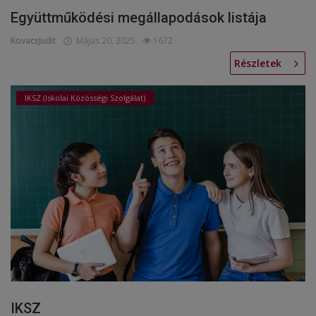
Együttműködési megállapodások listája
Képzéseink
KovacsJudit
Május 20, 2025
1672
Pályázatok
Részletek
Dokumentumok
IKSZ (Iskolai Közösségi Szolgálat)
Menza
OM azonosító:203167 Tel.:(52)
411 674 E-
mail:szentlaszlodebrecen@gmail.c
om Cím:Debrecen, Thomas Mann
utca 16.
E-Napló
IKSZ