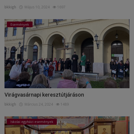
bkkigh
Május 10, 2024
1697
Események
Virágvasárnapi keresztútjáráson
bkkigh
Március 24, 2024
1489
Iskolai egyházi események