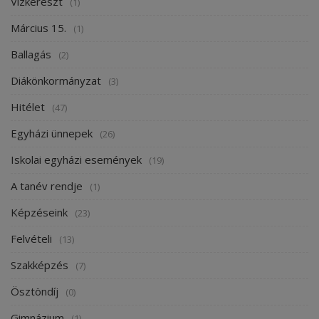
Vízkereszt
(1)
Március 15.
(1)
Ballagás
(2)
Diákönkormányzat
(3)
Hitélet
(47)
Egyházi ünnepek
(26)
Iskolai egyházi események
(19)
A tanév rendje
(1)
Képzéseink
(23)
Felvételi
(13)
Szakképzés
(7)
Ösztöndíj
(0)
Gimnázium
(1)