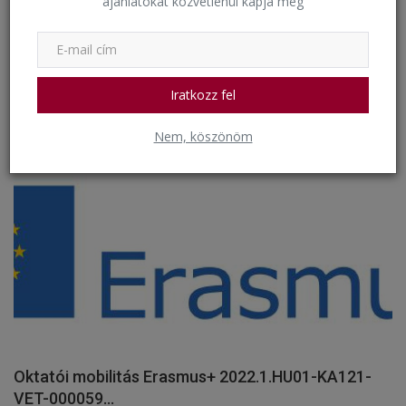
ajánlatokat közvetlenül kapja meg
Csecsemőgondozási versenyt nyert a
Csodacsapat!
Iratkozz fel
bkkigh
Május 17, 2024
1733
Nem, köszönöm
Erasmus
Oktatói mobilitás Erasmus+ 2022.1.HU01-KA121-
VET-000059...