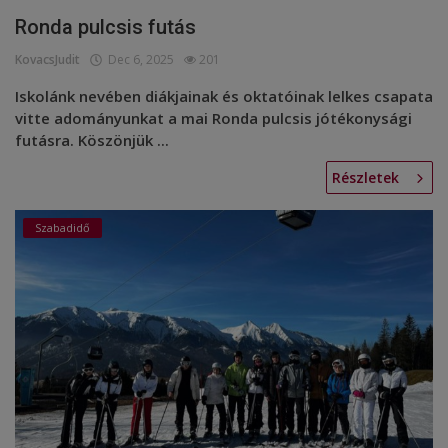
Ronda pulcsis futás
KovacsJudit
Dec 6, 2025
201
Iskolánk nevében diákjainak és oktatóinak lelkes csapata
vitte adományunkat a mai Ronda pulcsis jótékonysági
futásra. Köszönjük ...
Részletek
Szabadidő