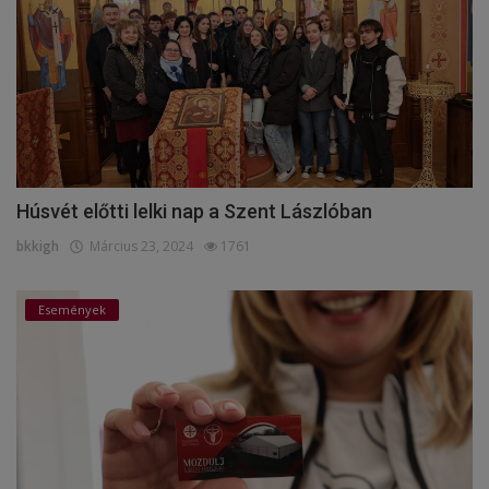
Húsvét előtti lelki nap a Szent Lászlóban
bkkigh
Március 23, 2024
1761
Események