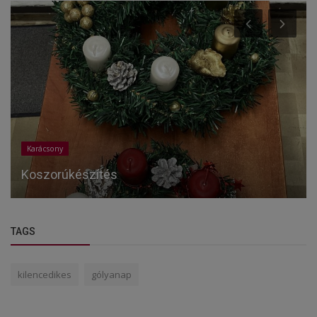
Karácsony
Koszorúkészítés
TAGS
kilencedikes
gólyanap