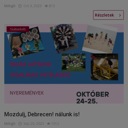
bkkigh
Oct 3, 2023
813
Részletek
Szabadidő
Mozdulj, Debrecen! nálunk is!
bkkigh
Sep 20, 2023
1012