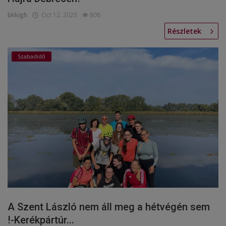
bkkigh
Oct 12, 2023
806
Részletek
Szabadidő
A Szent László nem áll meg a hétvégén sem
!-Kerékpártúr...