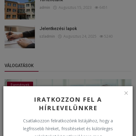
admin
Augusztus 15, 2023
6451
Jelentkezési lapok
szladmin
Augusztus 24, 2025
5240
VÁLOGATÁSOK
Események
IRATKOZZON FEL A
HÍRLEVELÜNKRE
Csatlakozzon feliratkozóink listájához, hogy a
legfrissebb híreket, frissítéseket és különleges