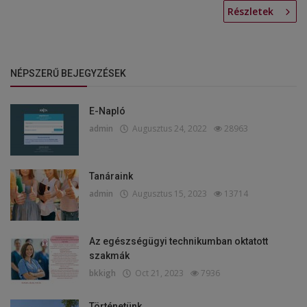
Részletek
NÉPSZERŰ BEJEGYZÉSEK
E-Napló
admin
Augusztus 24, 2022
28963
Tanáraink
admin
Augusztus 15, 2023
13714
Az egészségügyi technikumban oktatott
szakmák
bkkigh
Oct 21, 2023
7936
Történetünk