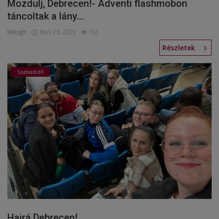
Mozdulj, Debrecen!- Adventi flashmobon
táncoltak a lány...
bkkigh
Nov 26, 2023
781
Részletek
Szabadidő
Hajrá Debrecen!