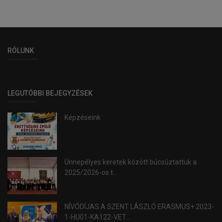
RÓLUNK
LEGUTÓBBI BEJEGYZÉSEK
Képzéseink
Ünnepélyes keretek között búcsúztattuk a
2025/2026-os t...
NÍVÓDÍJAS A SZENT LÁSZLÓ ERASMUS+ 2023-
1-HU01-KA122-VET...