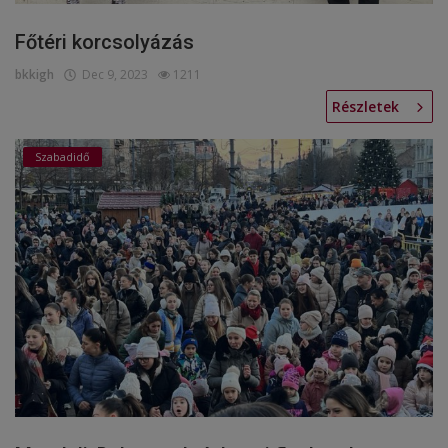
Főtéri korcsolyázás
bkkigh
Dec 9, 2023
1211
Részletek
Szabadidő