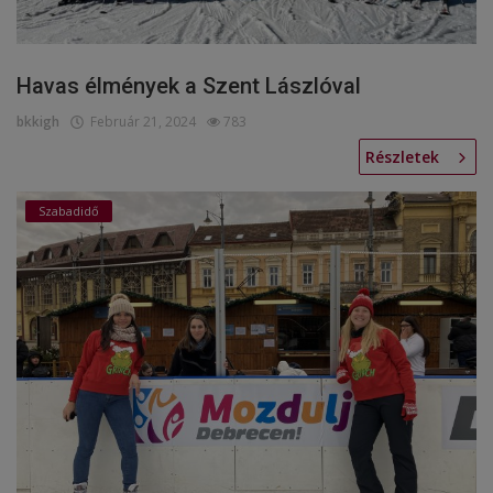
Havas élmények a Szent Lászlóval
bkkigh
Február 21, 2024
783
Részletek
Szabadidő