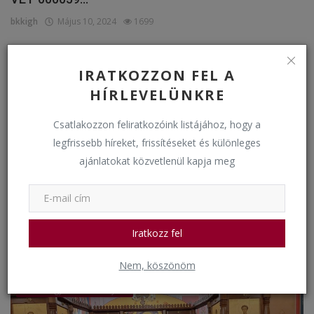
bkkigh
Május 10, 2024
1699
Események
IRATKOZZON FEL A
HÍRLEVELÜNKRE
Csatlakozzon feliratkozóink listájához, hogy a
legfrissebb híreket, frissítéseket és különleges
ajánlatokat közvetlenül kapja meg
Virágvasárnapi keresztútjáráson
Iratkozz fel
bkkigh
Március 24, 2024
1492
Nem, köszönöm
Iskolai egyházi események