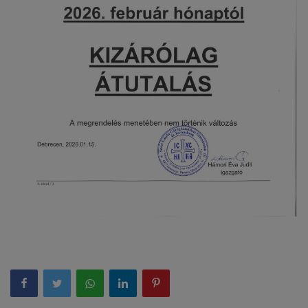
Képzéseink
Pályázatok
Dokumentumok
Menza
OM azonosító:203167 Tel.:(52)
411 674 E-
mail:szentlaszlodebrecen@gmail.c
om Cím:Debrecen, Thomas Mann
utca 16.
E-Napló