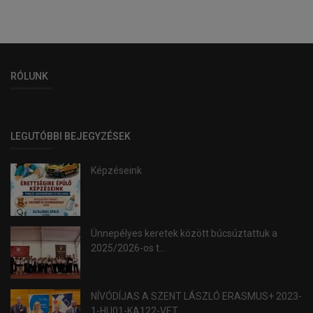
RÓLUNK
LEGUTÓBBI BEJEGYZÉSEK
Képzéseink
Ünnepélyes keretek között búcsúztattuk a
2025/2026-os t...
NÍVÓDÍJAS A SZENT LÁSZLÓ ERASMUS+ 2023-
1-HU01-KA122-VET...