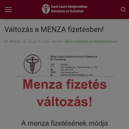
Változás a MENZA fizetésben!
Menza
Hozzáadás az olvasólistához
Főoldal
Január 15, 2026
646
A tanév rendje
Diákönkormányzat
Egészségnevelés
Hitélet
Igazgatói köszöntő
Iskolánk
Ünnepeink