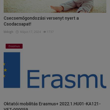
Csecsemőgondozási versenyt nyert a
Csodacsapat!
bkkigh
Május 17, 2024
1737
Erasmus
Oktatói mobilitás Erasmus+ 2022.1.HU01-KA121-
VET-000059...