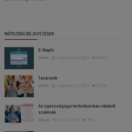
NÉPSZERŰ BEJEGYZÉSEK
E-Napló
admin
Augusztus 24, 2022
28973
Tanáraink
admin
Augusztus 15, 2023
13730
Az egészségügyi technikumban oktatott
szakmák
bkkigh
Oct 21, 2023
7952