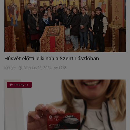
Húsvét előtti lelki nap a Szent Lászlóban
bkkigh
Március 23, 2024
1765
Események