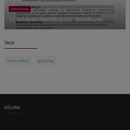
Események
13. évfolyam felnőttképzés - beiratkozás
TAGS
kilencedikes
gólyanap
RÓLUNK