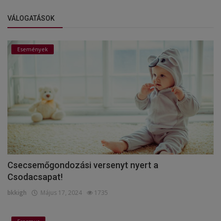
VÁLOGATÁSOK
Események
Csecsemőgondozási versenyt nyert a
Csodacsapat!
bkkigh
Május 17, 2024
1735