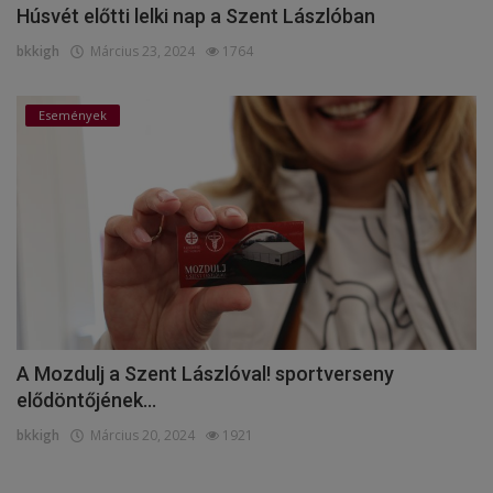
Húsvét előtti lelki nap a Szent Lászlóban
bkkigh
Március 23, 2024
1764
Események
A Mozdulj a Szent Lászlóval! sportverseny
elődöntőjének...
bkkigh
Március 20, 2024
1921