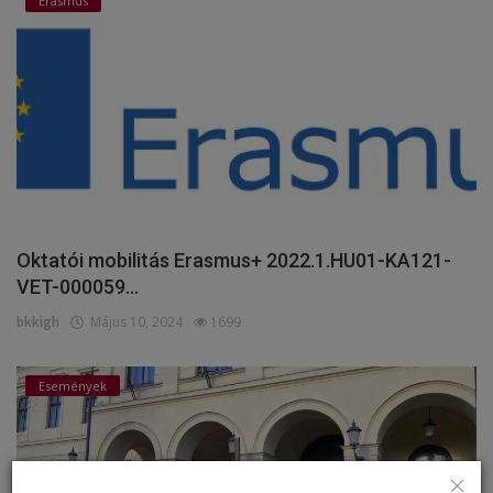
Erasmus
Oktatói mobilitás Erasmus+ 2022.1.HU01-KA121-
VET-000059...
bkkigh
Május 10, 2024
1699
Események