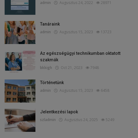
admin
Augusztus 24, 2022
28971
Tanáraink
admin
Augusztus 15, 2023
13723
Az egészségügyi technikumban oktatott
szakmák
bkkigh
Oct 21, 2023
7948
Történetünk
admin
Augusztus 15, 2023
6458
Jelentkezési lapok
szladmin
Augusztus 24, 2025
5249