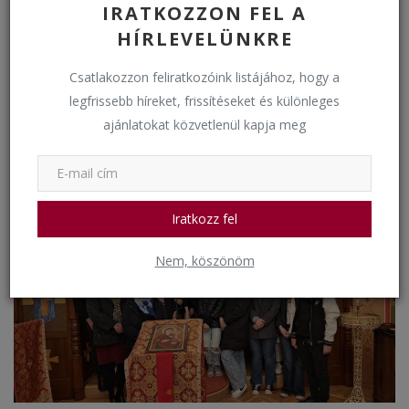
IRATKOZZON FEL A
HÍRLEVELÜNKRE
Csatlakozzon feliratkozóink listájához, hogy a
legfrissebb híreket, frissítéseket és különleges
ajánlatokat közvetlenül kapja meg
Virágvasárnapi keresztútjáráson
bkkigh
Március 24, 2024
1490
Iskolai egyházi események
Iratkozz fel
Nem, köszönöm