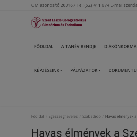
OM azonosító:203167 Tel.:(52) 411 674 E-mail:szen
Főoldal
FŐOLDAL
A TANÉV RENDJE
DIÁKÖNKORMÁ
A tanév rendje
KÉPZÉSEINK
PÁLYÁZATOK
DOKUMENT
Diákönkormányzat
Egészségnevelés
Hitélet
Igazgatói köszöntő
Főoldal
Egészségnevelés
Szabadidő
Havas élmények a 
Iskolánk
Havas élmények a Sze
Ünnepeink