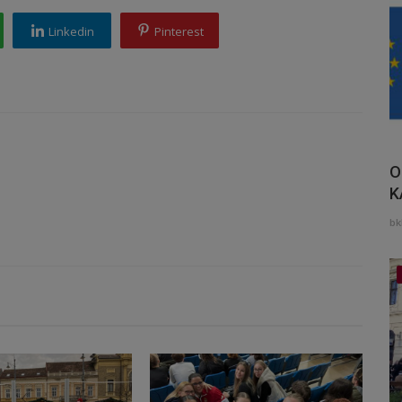
Linkedin
Pinterest
O
K
bk