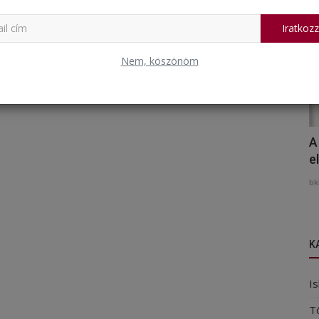
Iratkozz
Nem, köszönöm
A
e
bk
K
Is
T