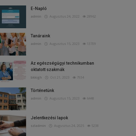
E-Napló
admin
Augusztus 24, 2022
28962
Tanáraink
admin
Augusztus 15, 2023
13709
Az egészségügyi technikumban
oktatott szakmák
bkkigh
Oct 21, 2023
7934
Történetünk
admin
Augusztus 15, 2023
6448
Jelentkezési lapok
szladmin
Augusztus 24, 2025
5238