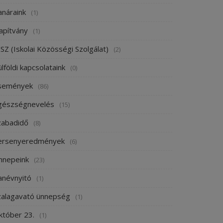
anáraink
(1)
apítvány
(1)
SZ (Iskolai Közösségi Szolgálat)
(2)
lföldi kapcsolataink
(0)
semények
(86)
gészségnevelés
(15)
zabadidő
(8)
ersenyeredmények
(6)
nnepeink
(23)
anévnyitó
(1)
zalagavató ünnepség
(1)
któber 23.
(1)