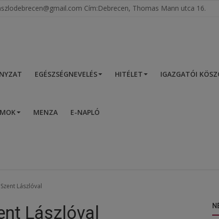
tlaszlodebrecen@gmail.com Cím:Debrecen, Thomas Mann utca 16.
NYZAT
EGÉSZSÉGNEVELÉS
HITÉLET
IGAZGATÓI KÖS
UMOK
MENZA
E-NAPLÓ
Szent Lászlóval
N
nt Lászlóval