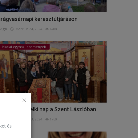
irágvasárnapi keresztútjáráson
kigh
Március 24, 2024
1488
Iskolai egyházi események
úsvét előtti lelki nap a Szent Lászlóban
kigh
Március 23, 2024
1760
eket és
Események