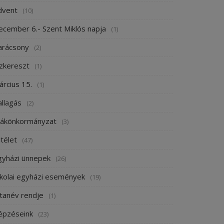
dvent
(10)
ecember 6.- Szent Miklós napja
(1)
arácsony
(2)
ízkereszt
(1)
árcius 15.
(1)
allagás
(2)
iákönkormányzat
(3)
télet
(47)
gyházi ünnepek
(26)
skolai egyházi események
(19)
 tanév rendje
(1)
épzéseink
(23)