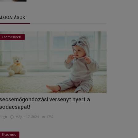
ÁLOGATÁSOK
Események
secsemőgondozási versenyt nyert a
sodacsapat!
kigh
Május 17, 2024
1732
Erasmus