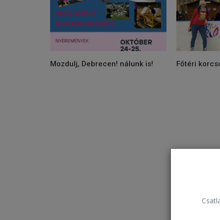
Mozdulj, Debrecen! nálunk is!
Főtéri korcs
Csatla