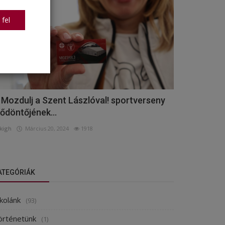
 fel
 Mozdulj a Szent Lászlóval! sportverseny
lődöntőjének...
kigh
Március 20, 2024
1918
ATEGÓRIÁK
kolánk
(93)
örténetünk
(1)