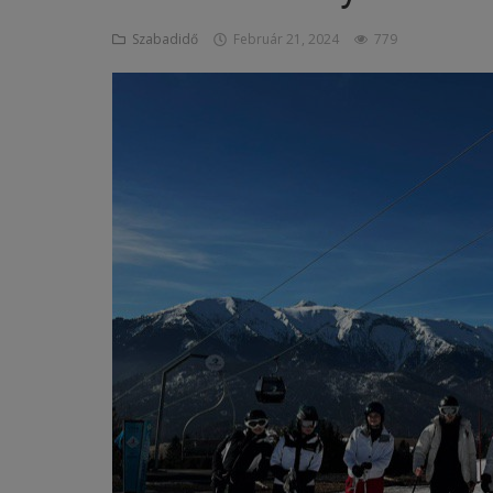
Szabadidő
Február 21, 2024
779
Képzéseink
Pályázatok
Dokumentumok
Menza
OM azonosító:203167 Tel.:(52)
411 674 E-
mail:szentlaszlodebrecen@gmail.c
om Cím:Debrecen, Thomas Mann
utca 16.
E-Napló