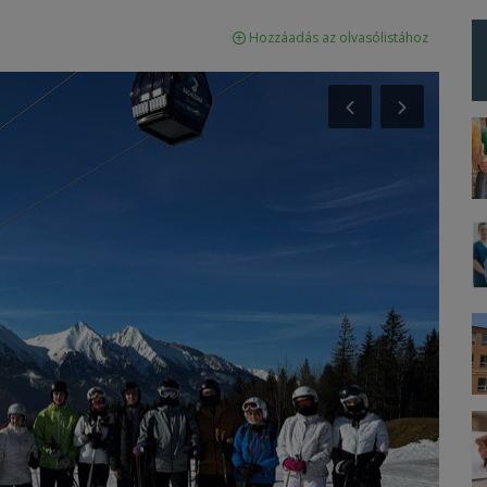
Hozzáadás az olvasólistához