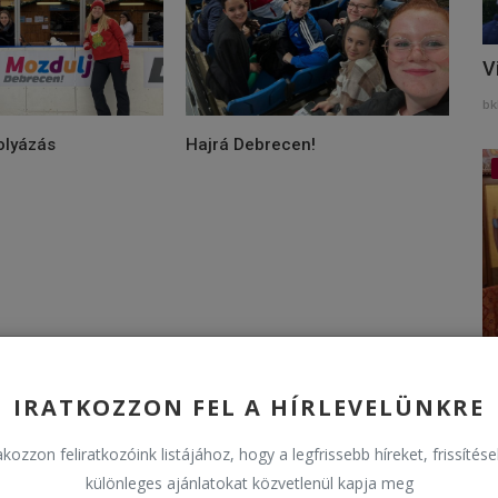
V
bk
olyázás
Hajrá Debrecen!
H
IRATKOZZON FEL A HÍRLEVELÜNKRE
bk
kozzon feliratkozóink listájához, hogy a legfrissebb híreket, frissítés
különleges ajánlatokat közvetlenül kapja meg