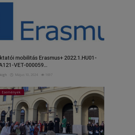
ktatói mobilitás Erasmus+ 2022.1.HU01-
A121-VET-000059...
kigh
Május 10, 2024
1697
Események