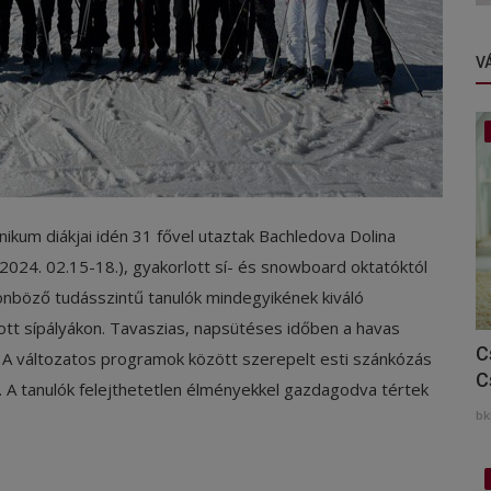
V
ikum diákjai idén 31 fővel utaztak Bachledova Dolina
2024. 02.15-18.), gyakorlott sí- és snowboard oktatóktól
ülönböző
tudásszintű tanulók mindegyikének kiváló
tott sípályákon. Tavaszias, napsütéses időben a havas
C
. A változatos programok között szerepelt esti szánkózás
C
is. A tanulók felejthetetlen élményekkel gazdagodva tértek
bk