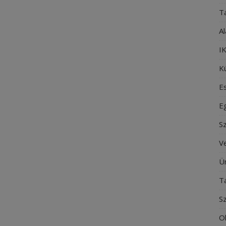
T
Al
IK
Kü
E
E
S
V
Ü
T
S
O