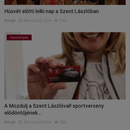
Húsvét előtti lelki nap a Szent Lászlóban
bkkigh
Március 23, 2024
1763
Események
A Mozdulj a Szent Lászlóval! sportverseny
elődöntőjének...
bkkigh
Március 20, 2024
1920