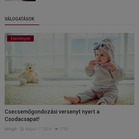
VÁLOGATÁSOK
Események
Csecsemőgondozási versenyt nyert a
Csodacsapat!
bkkigh
Május 17, 2024
1733