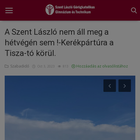
A Szent László nem áll meg a
hétvégén sem !-Kerékpártúra a
Főoldal
Tisza-tó körül.
A tanév rendje
Szabadidő
Hozzáadás az olvasólistához
Oct 3, 2023
813
Diákönkormányzat
Egészségnevelés
Hitélet
Igazgatói köszöntő
Iskolánk
Ünnepeink