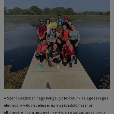
Képzéseink
Pályázatok
Dokumentumok
Menza
OM azonosító:203167 Tel.:(52)
411 674 E-
mail:szentlaszlodebrecen@gmail.c
om Cím:Debrecen, Thomas Mann
utca 16.
E-Napló
A Szent Lászlóban nagy hangsúlyt fektetünk az egészséges
életmódra való nevelésre, és a szabadidő hasznos
eltöltésére. Így a hétvégén kerékpárra pattantak az iskola