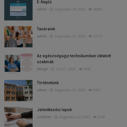
E-Napló
admin
Augusztus 24, 2022
28967
Tanáraink
admin
Augusztus 15, 2023
13717
Az egészségügyi technikumban oktatott
szakmák
bkkigh
Oct 21, 2023
7943
Történetünk
admin
Augusztus 15, 2023
6453
Jelentkezési lapok
szladmin
Augusztus 24, 2025
5245