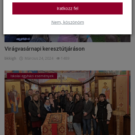
Iratkozz fel
Nem, köszönöm
Virágvasárnapi keresztútjáráson
bkkigh
Március 24, 2024
1489
Iskolai egyházi események