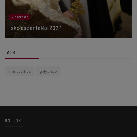
Vízkereszt
Iskolaszentelés 2024
TAGS
kilencedikes
gólyanap
RÓLUNK