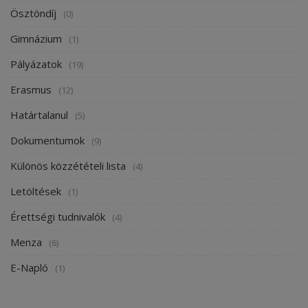
Ösztöndíj
(0)
Gimnázium
(1)
Pályázatok
(19)
Erasmus
(12)
Határtalanul
(5)
Dokumentumok
(9)
Különös közzétételi lista
(4)
Letöltések
(1)
Érettségi tudnivalók
(4)
Menza
(6)
E-Napló
(1)