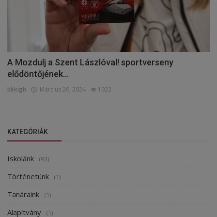
A Mozdulj a Szent Lászlóval! sportverseny
elődöntőjének...
bkkigh
Március 20, 2024
1922
KATEGÓRIÁK
Iskolánk
(93)
Történetünk
(1)
Tanáraink
(1)
Alapítvány
(1)