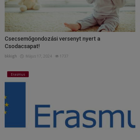
Csecsemőgondozási versenyt nyert a
Csodacsapat!
bkkigh
Május 17, 2024
1737
Erasmus