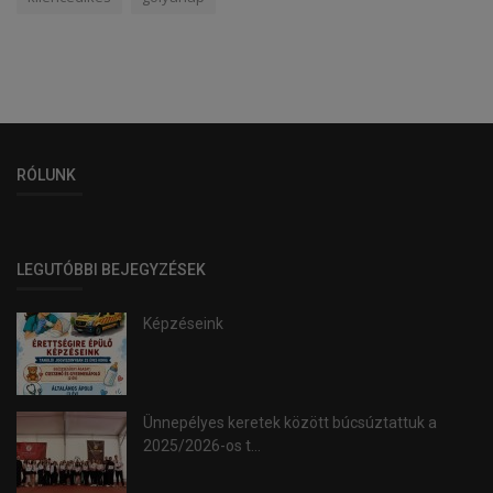
RÓLUNK
LEGUTÓBBI BEJEGYZÉSEK
Képzéseink
Ünnepélyes keretek között búcsúztattuk a
2025/2026-os t...