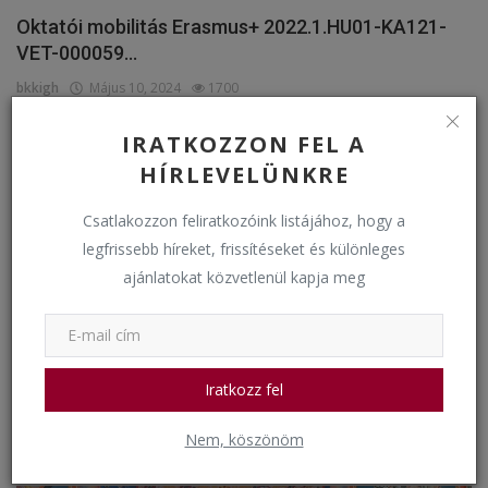
Oktatói mobilitás Erasmus+ 2022.1.HU01-KA121-
VET-000059...
bkkigh
Május 10, 2024
1700
IRATKOZZON FEL A
Események
HÍRLEVELÜNKRE
Csatlakozzon feliratkozóink listájához, hogy a
legfrissebb híreket, frissítéseket és különleges
ajánlatokat közvetlenül kapja meg
Iratkozz fel
Virágvasárnapi keresztútjáráson
Nem, köszönöm
bkkigh
Március 24, 2024
1492