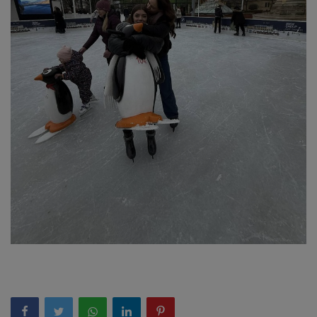
Képzéseink
Pályázatok
Dokumentumok
Menza
OM azonosító:203167 Tel.:(52)
411 674 E-
mail:szentlaszlodebrecen@gmail.c
om Cím:Debrecen, Thomas Mann
utca 16.
E-Napló