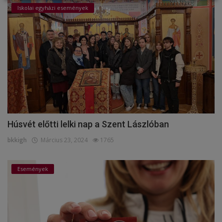
Iskolai egyházi események
Húsvét előtti lelki nap a Szent Lászlóban
bkkigh
Március 23, 2024
1765
Események