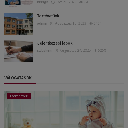
bkkigh
Oct 21, 2023
7955
Történetünk
admin
Augusztus 15, 2023
6464
Jelentkezési lapok
szladmin
Augusztus 24, 2025
5258
VÁLOGATÁSOK
Események