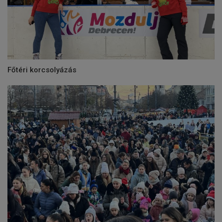
Főtéri korcsolyázás