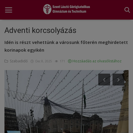
Adventi korcsolyázás
Idén is részt vehettünk a városunk főterén meghirdetett
Főoldal
korinapok egyikén
A tanév rendje
Szabadidő
Hozzáadás az olvasólistához
Dec 8, 2025
171
Diákönkormányzat
Egészségnevelés
Hitélet
Igazgatói köszöntő
Iskolánk
Ünnepeink