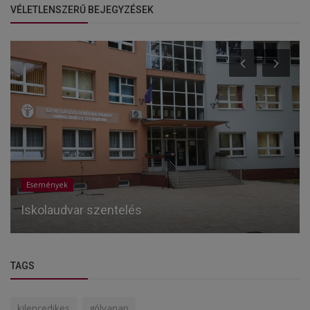
VÉLETLENSZERŰ BEJEGYZÉSEK
Események
Iskolaudvar szentelés
TAGS
kilencedikes
gólyanap