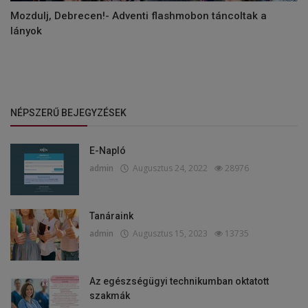
Mozdulj, Debrecen!- Adventi flashmobon táncoltak a
lányok
NÉPSZERŰ BEJEGYZÉSEK
E-Napló
admin
Augusztus 24, 2022
28976
Tanáraink
admin
Augusztus 15, 2023
13735
Az egészségügyi technikumban oktatott
szakmák