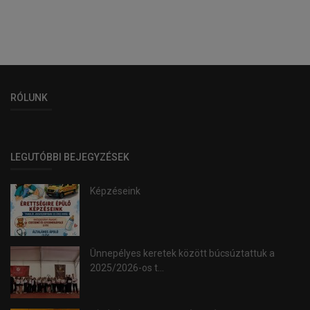
RÓLUNK
LEGUTÓBBI BEJEGYZÉSEK
Képzéseink
Ünnepélyes keretek között búcsúztattuk a
2025/2026-os t...