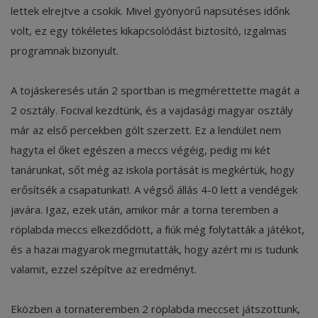
lettek elrejtve a csokik. Mivel gyönyörű napsütéses időnk
volt, ez egy tökéletes kikapcsolódást biztosító, izgalmas
programnak bizonyult.
A tojáskeresés után 2 sportban is megmérettette magát a
2 osztály. Focival kezdtünk, és a vajdasági magyar osztály
már az első percekben gólt szerzett. Ez a lendület nem
hagyta el őket egészen a meccs végéig, pedig mi két
tanárunkat, sőt még az iskola portását is megkértük, hogy
erősítsék a csapatunkat!. A végső állás 4-0 lett a vendégek
javára. Igaz, ezek után, amikor már a torna teremben a
röplabda meccs elkezdődött, a fiúk még folytatták a játékot,
és a hazai magyarok megmutatták, hogy azért mi is tudunk
valamit, ezzel szépítve az eredményt.
Eközben a tornateremben 2 röplabda meccset játszottunk,