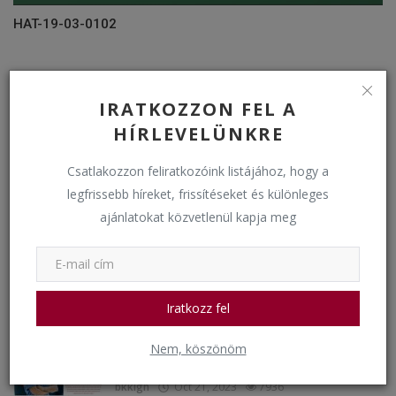
HAT-19-03-0102
IRATKOZZON FEL A
HÍRLEVELÜNKRE
NÉPSZERŰ BEJEGYZÉSEK
Csatlakozzon feliratkozóink listájához, hogy a
E-Napló
legfrissebb híreket, frissítéseket és különleges
admin
Augusztus 24, 2022
28963
ajánlatokat közvetlenül kapja meg
Tanáraink
admin
Augusztus 15, 2023
13711
Iratkozz fel
Az egészségügyi technikumban oktatott
Nem, köszönöm
szakmák
bkkigh
Oct 21, 2023
7936