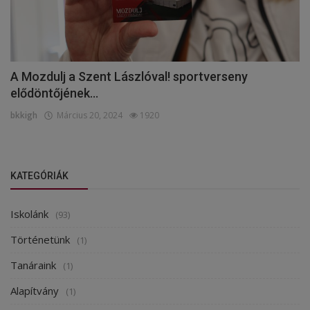
A Mozdulj a Szent Lászlóval! sportverseny
elődöntőjének...
bkkigh
Március 20, 2024
1920
KATEGÓRIÁK
Iskolánk
(93)
Történetünk
(1)
Tanáraink
(1)
Alapítvány
(1)