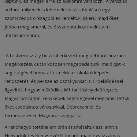
kaptunk, és megéri erre az alkalomra várakozni. Kíváncsiak
voltunk, milyenek is lehetnek kortárs iskolások egy
szomszédos országból és reméltük, sikerül majd őket
jobban megismerni, és összebarátkozni velük a mi
utazásunk során.
A testvérosztály busszal érkezett meg dél körül hozzánk.
Megérkezésük után közösen megebédeltünk, majd ppt-k
segítségével bemutattuk nekik az iskolánk képzési
rendszerét, és persze az osztályunkat is. Érdeklődéssel
figyelték, hogyan működik a két tanítási nyelvű képzés
Magyarországon. Fényképek segítségével megismertettük
őket csodálatos városunkkal, Debrecennel, és
természetesen Magyarországgal is.
A rendhagyó történelem órán átismételtük azt, amit a
Hunyadiak tevékenységéről tudunk, majd egy izgalmas