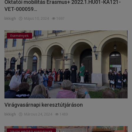
Oktatói mobilitás Erasmus+ 2022.1.HU01-KA121-
VET-000059...
bkkigh
Május 10, 2024
1697
Események
Virágvasárnapi keresztútjáráson
bkkigh
Március 24, 2024
1489
Iskolai egyházi események