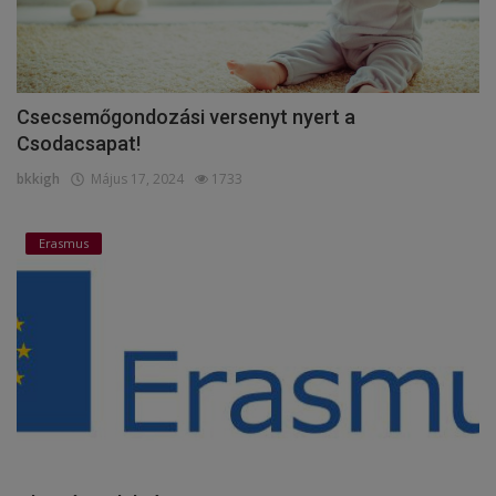
Csecsemőgondozási versenyt nyert a
Csodacsapat!
bkkigh
Május 17, 2024
1733
Erasmus