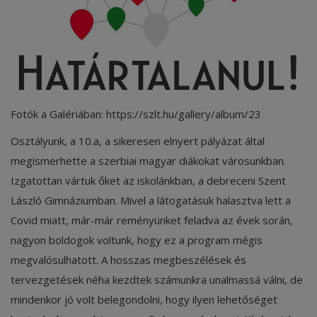
Képzéseink
Pályázatok
Dokumentumok
Fotók a Galériában: https://szlt.hu/gallery/album/23
Menza
Osztályunk, a 10.a, a sikeresen elnyert pályázat által
OM azonosító:203167 Tel.:(52)
megismerhette a szerbiai magyar diákokat városunkban.
411 674 E-
Izgatottan vártuk őket az iskolánkban, a debreceni Szent
mail:szentlaszlodebrecen@gmail.c
om Cím:Debrecen, Thomas Mann
László Gimnáziumban. Mivel a látogatásuk halasztva lett a
utca 16.
Covid miatt, már-már reményünket feladva az évek során,
nagyon boldogok voltunk, hogy ez a program mégis
E-Napló
megvalósulhatott. A hosszas megbeszélések és
tervezgetések néha kezdtek számunkra unalmassá válni, de
mindenkor jó volt belegondolni, hogy ilyen lehetőséget