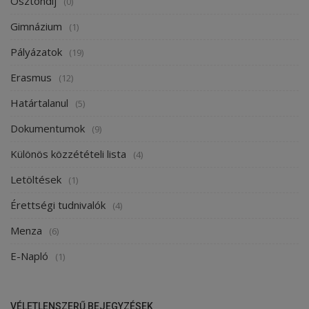
Ösztöndíj
(0)
Gimnázium
(1)
Pályázatok
(19)
Erasmus
(12)
Határtalanul
(5)
Dokumentumok
(9)
Különös közzétételi lista
(4)
Letöltések
(1)
Érettségi tudnivalók
(4)
Menza
(6)
E-Napló
(1)
VÉLETLENSZERŰ BEJEGYZÉSEK