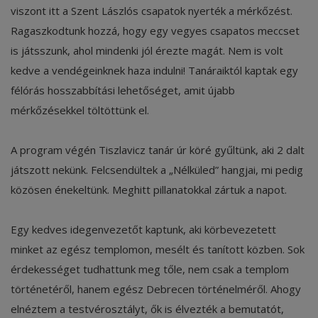
viszont itt a Szent Lászlós csapatok nyerték a mérkőzést.
Ragaszkodtunk hozzá, hogy egy vegyes csapatos meccset
is játsszunk, ahol mindenki jól érezte magát. Nem is volt
kedve a vendégeinknek haza indulni! Tanáraiktól kaptak egy
félórás hosszabbítási lehetőséget, amit újabb
mérkőzésekkel töltöttünk el.
A program végén Tiszlavicz tanár úr köré gyűltünk, aki 2 dalt
játszott nekünk. Felcsendültek a „Nélküled” hangjai, mi pedig
közösen énekeltünk. Meghitt pillanatokkal zártuk a napot.
Egy kedves idegenvezetőt kaptunk, aki körbevezetett
minket az egész templomon, mesélt és tanított közben. Sok
érdekességet tudhattunk meg tőle, nem csak a templom
történetéről, hanem egész Debrecen történelméről. Ahogy
elnéztem a testvérosztályt, ők is élvezték a bemutatót,