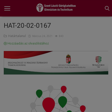
HAT-20-02-0167
Határtalanul
Főoldal
Március 24, 2021
843
Hozzáadás az olvasólistához
A tanév rendje
Diákönkormányzat
Egészségnevelés
Hitélet
Igazgatói köszöntő
Iskolánk
Ünnepeink