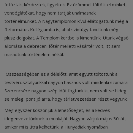
fotóztak, kérdeztek, figyeltek. Ez örömmel töltött el minket,
vendéglátókat, hogy nem tartják unalmasnak
történelmünket. A Nagytemplomon kívül ellátogattunk még a
Református Kollégiumba is, ahol szintúgy tanultunk még
plusz dolgokat. A Templom kertbe is kimentünk. Utunk végső
állomása a debreceni főtér melletti vásártér volt, itt sem
maradtunk történelem nélkül.
Összességében ez a délelőtt, amit együtt töltöttünk a
testvérosztályunkkal nagyon hasznos volt mindenki számára.
Szerencsére nagyon szép időt fogtunk ki, nem volt se hideg
se meleg, pont jó arra, hogy tárlatvezetésen részt vegyünk.
Még egyszer köszönjük a lehetőséget, és a kedves
idegenvezetőnknek a munkáját. Nagyon várjuk május 30-át,
amikor mi is útra kelhetünk, a Hunyadiak nyomában.