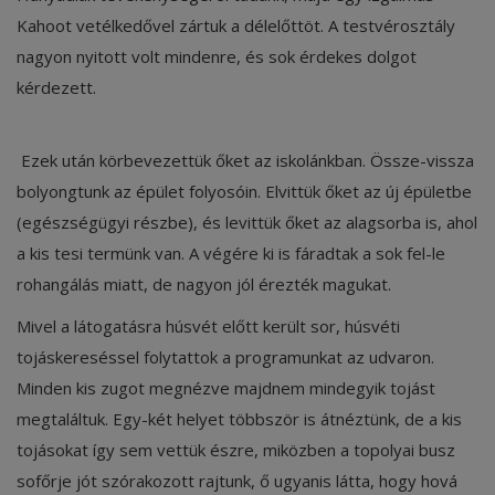
Kahoot vetélkedővel zártuk a délelőttöt. A testvérosztály
nagyon nyitott volt mindenre, és sok érdekes dolgot
kérdezett.
Ezek után körbevezettük őket az iskolánkban. Össze-vissza
bolyongtunk az épület folyosóin. Elvittük őket az új épületbe
(egészségügyi részbe), és levittük őket az alagsorba is, ahol
a kis tesi termünk van. A végére ki is fáradtak a sok fel-le
rohangálás miatt, de nagyon jól érezték magukat.
Mivel a látogatásra húsvét előtt került sor, húsvéti
tojáskereséssel folytattok a programunkat az udvaron.
Minden kis zugot megnézve majdnem mindegyik tojást
megtaláltuk. Egy-két helyet többször is átnéztünk, de a kis
tojásokat így sem vettük észre, miközben a topolyai busz
sofőrje jót szórakozott rajtunk, ő ugyanis látta, hogy hová