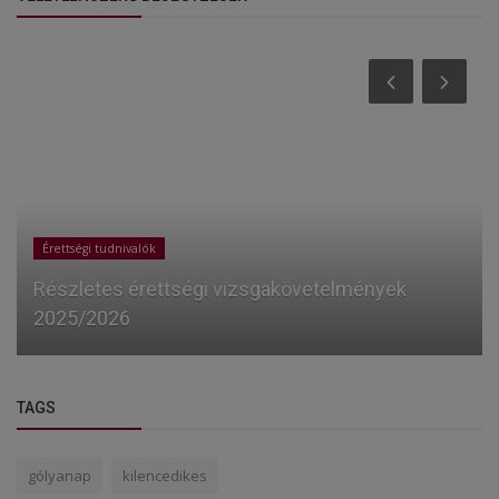
Események
Áldott ünnepeket kívánunk!
TAGS
gólyanap
kilencedikes