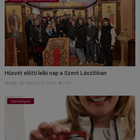
Húsvét előtti lelki nap a Szent Lászlóban
bkkigh
Március 23, 2024
1761
Események