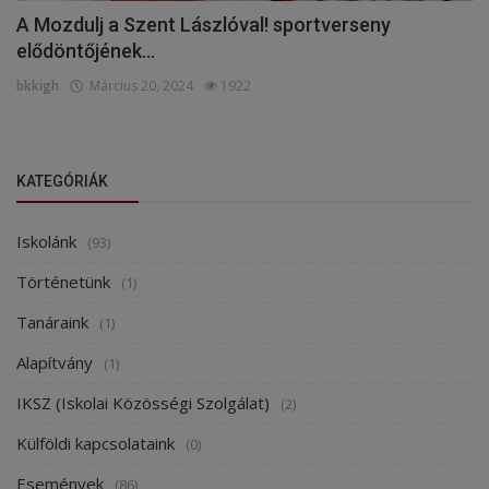
A Mozdulj a Szent Lászlóval! sportverseny
elődöntőjének...
bkkigh
Március 20, 2024
1922
KATEGÓRIÁK
Iskolánk
(93)
Történetünk
(1)
Tanáraink
(1)
Alapítvány
(1)
IKSZ (Iskolai Közösségi Szolgálat)
(2)
Külföldi kapcsolataink
(0)
Események
(86)