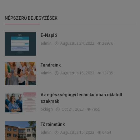
NÉPSZERŰ BEJEGYZÉSEK
E-Napló
admin
Augusztus 24, 2022
28976
Tanáraink
admin
Augusztus 15, 2023
13735
Az egészségügyi technikumban oktatott
szakmák
bkkigh
Oct 21, 2023
7955
Történetünk
admin
Augusztus 15, 2023
6464