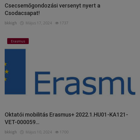
Csecsemőgondozási versenyt nyert a
Csodacsapat!
bkkigh
Május 17, 2024
1737
Erasmus
Oktatói mobilitás Erasmus+ 2022.1.HU01-KA121-
VET-000059...
bkkigh
Május 10, 2024
1700