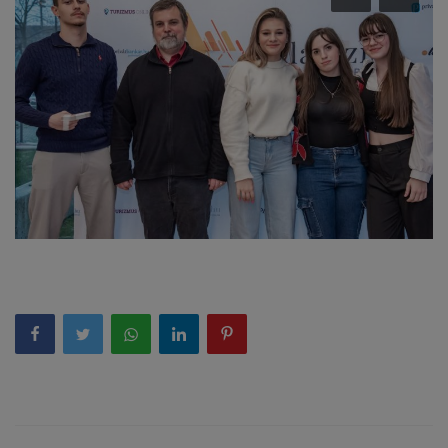
Képzéseink
Pályázatok
Dokumentumok
Menza
OM azonosító:203167 Tel.:(52)
411 674 E-
mail:szentlaszlodebrecen@gmail.c
om Cím:Debrecen, Thomas Mann
utca 16.
E-Napló