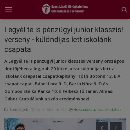
Legyél te is pénzügyi junior klasszis!
verseny - különdíjas lett iskolánk
Főoldal
csapata
A tanév rendje
A Legyél te is pénzügyi junior klasszis! verseny országos
Diákönkormányzat
döntőjében a legjobb 20 közé jutva különdíjas lett a
iskolánk csapata! Csapatkapitány: Tóth Botond 12. E A
Egészségnevelés
csapat tagjai: Bábel Lora 9. D, Barta Nóra 9. D és
Gombos Etelka Panka 10. E Felkészítő tanár: Almási
Hitélet
Gábor Gratulálunk a szép eredményhez!
Igazgatói köszöntő
Események
Hozzáadás az olvasólistához
Dec 12, 2025
394
Iskolánk
Ünnepeink