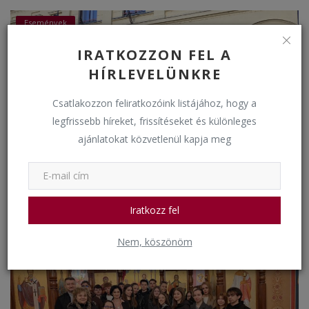
Események
IRATKOZZON FEL A
HÍRLEVELÜNKRE
Csatlakozzon feliratkozóink listájához, hogy a
legfrissebb híreket, frissítéseket és különleges
ajánlatokat közvetlenül kapja meg
Virágvasárnapi keresztútjáráson
bkkigh
Március 24, 2024
1492
Iratkozz fel
Nem, köszönöm
Iskolai egyházi események