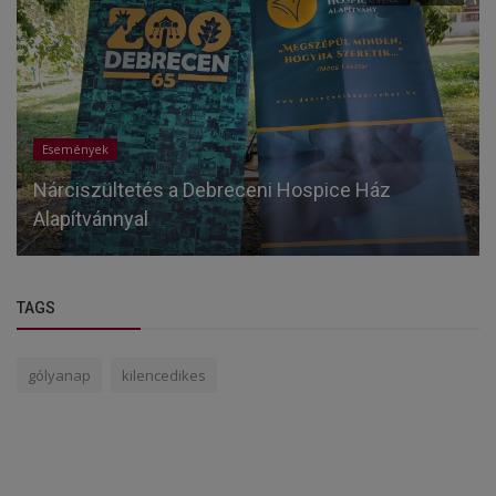
Események
Nárciszültetés a Debreceni Hospice Ház
Alapítvánnyal
TAGS
gólyanap
kilencedikes