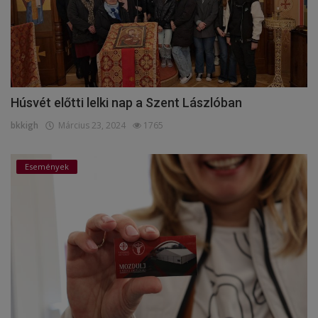
Húsvét előtti lelki nap a Szent Lászlóban
bkkigh
Március 23, 2024
1765
Események