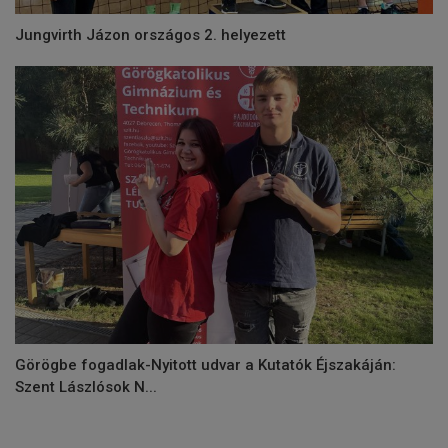
Jungvirth Jázon országos 2. helyezett
Görögbe fogadlak-Nyitott udvar a Kutatók Éjszakáján:
Szent Lászlósok N...