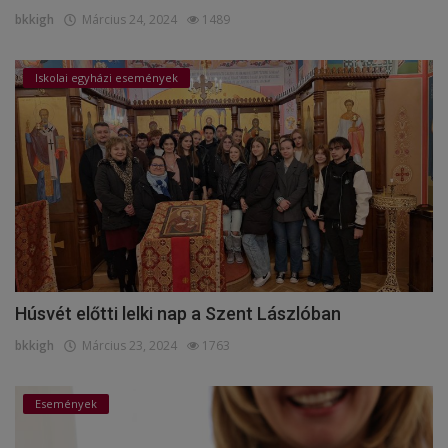
bkkigh
Március 24, 2024
1489
Iskolai egyházi események
Húsvét előtti lelki nap a Szent Lászlóban
bkkigh
Március 23, 2024
1763
Események