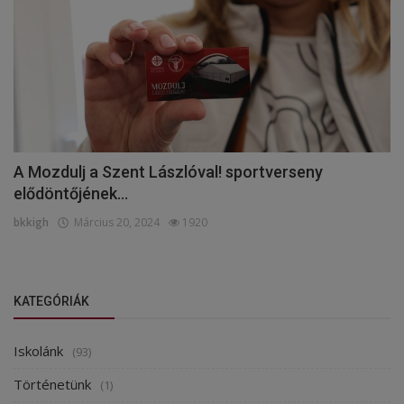
A Mozdulj a Szent Lászlóval! sportverseny
elődöntőjének...
bkkigh
Március 20, 2024
1920
KATEGÓRIÁK
Iskolánk
(93)
Történetünk
(1)