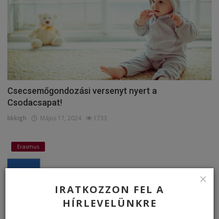
Csecsemőgondozási versenyt nyert a
Csodacsapat!
bkkigh
Május 17, 2024
1733
Erasmus
IRATKOZZON FEL A
HÍRLEVELÜNKRE