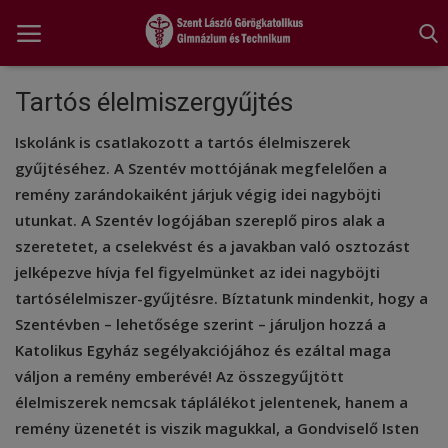
Tartós élelmiszergyűjtés
Iskolánk is csatlakozott a tartós élelmiszerek
Főoldal
gyűjtéséhez. A Szentév mottójának megfelelően a
A tanév rendje
remény zarándokaiként járjuk végig idei nagyböjti
utunkat. A Szentév logójában szereplő piros alak a
Diákönkormányzat
szeretetet, a cselekvést és a javakban való osztozást
jelképezve hívja fel figyelmünket az idei nagyböjti
Egészségnevelés
tartósélelmiszer-gyűjtésre. Bíztatunk mindenkit, hogy a
Hitélet
Szentévben – lehetősége szerint – járuljon hozzá a
Katolikus Egyház segélyakciójához és ezáltal maga
Igazgatói köszöntő
váljon a remény emberévé! Az összegyűjtött
élelmiszerek nemcsak táplálékot jelentenek, hanem a
Iskolánk
remény üzenetét is viszik magukkal, a Gondviselő Isten
Ünnepeink