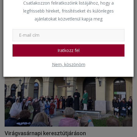
Csatlakozzon feliratkozóink listájához, hogy a
legfrissebb híreket, frissítéseket és különleges
ajánlatokat közvetlenül kapja meg
Oktatói mobilitás Erasmus+ 2022.1.HU01-KA121-
VET-000059...
bkkigh
Május 10, 2024
1697
Iratkozz fel
Események
Nem, köszönöm
Virágvasárnapi keresztútjáráson