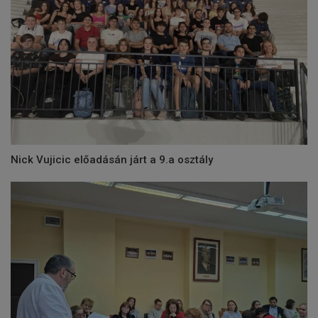
Nick Vujicic előadásán járt a 9.a osztály