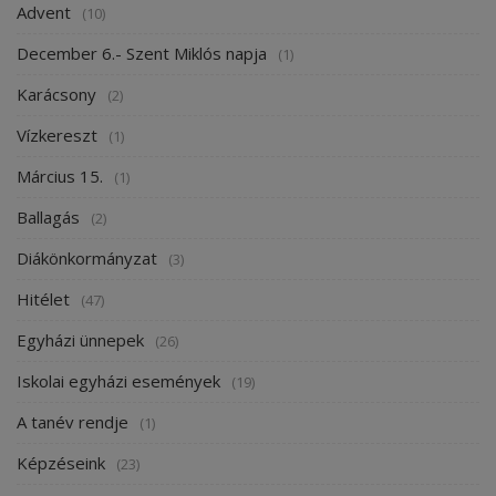
Advent
(10)
December 6.- Szent Miklós napja
(1)
Karácsony
(2)
Vízkereszt
(1)
Március 15.
(1)
Ballagás
(2)
Diákönkormányzat
(3)
Hitélet
(47)
Egyházi ünnepek
(26)
Iskolai egyházi események
(19)
A tanév rendje
(1)
Képzéseink
(23)