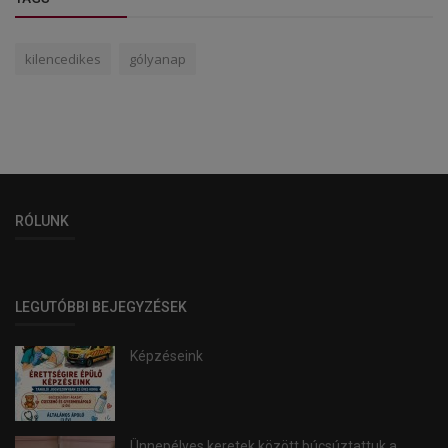
kilencedikes
gólyanap
RÓLUNK
LEGUTÓBBI BEJEGYZÉSEK
Képzéseink
Ünnepélyes keretek között búcsúztattuk a