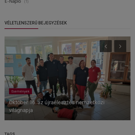
E-Napló
(1)
VÉLETLENSZERŰ BEJEGYZÉSEK
Események
Október 16. az újraélesztés nemzetközi
világnapja
TAGS