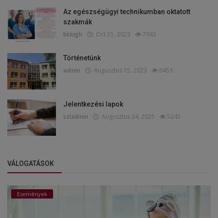
Az egészségügyi technikumban oktatott
szakmák
bkkigh
Oct 21, 2023
7943
Történetünk
admin
Augusztus 15, 2023
6453
Jelentkezési lapok
szladmin
Augusztus 24, 2025
5245
VÁLOGATÁSOK
Események