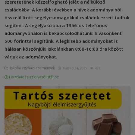
szeretetének kézzelfogható jelét a nélkülöző
családokba. A korábbi években a hívek adományaiból
Képzéseink
összeállított segélycsomagokkal családok ezreit tudtuk
segíteni. A segélyakcióba a 1356-os telefonos
Pályázatok
adományvonalon is bekapcsolódhatunk: hívásonként
Dokumentumok
500 forinttal segítünk. A legkisebb adományokat is
hálásan köszönjük! Iskolánkban 8:00-16:00 óra között
Menza
várjuk az adományokat.
OM azonosító:203167 Tel.:(52)
Iskolai egyházi események
Március 24, 2025
497
411 674 E-
Hozzáadás az olvasólistához
mail:szentlaszlodebrecen@gmail.c
om Cím:Debrecen, Thomas Mann
utca 16.
E-Napló