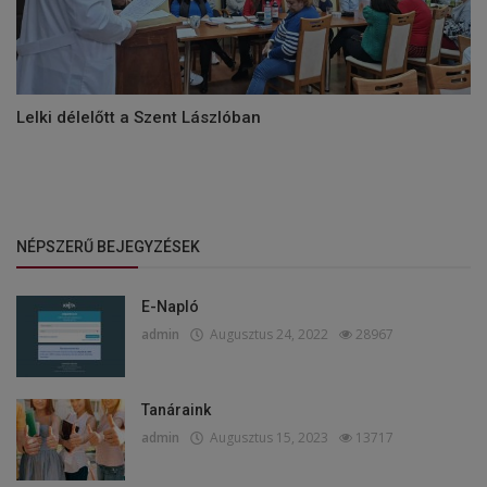
Lelki délelőtt a Szent Lászlóban
NÉPSZERŰ BEJEGYZÉSEK
E-Napló
admin
Augusztus 24, 2022
28967
Tanáraink
admin
Augusztus 15, 2023
13717