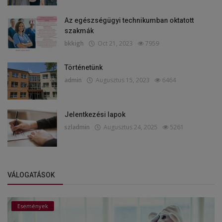
Az egészségügyi technikumban oktatott
szakmák
bkkigh
Oct 21, 2023
7959
Történetünk
admin
Augusztus 15, 2023
6464
Jelentkezési lapok
szladmin
Augusztus 24, 2025
5261
VÁLOGATÁSOK
Események