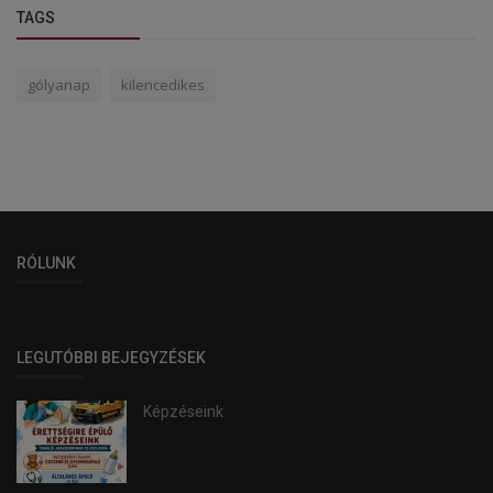
TAGS
gólyanap
kilencedikes
RÓLUNK
LEGUTÓBBI BEJEGYZÉSEK
Képzéseink