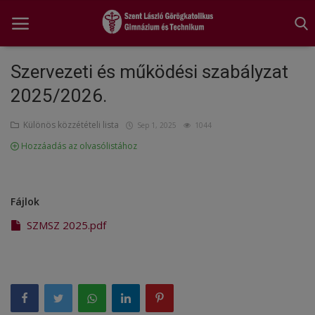
Szervezeti és működési szabályzat
2025/2026.
Főoldal
Különös közzétételi lista
Sep 1, 2025
1044
A tanév rendje
Hozzáadás az olvasólistához
Diákönkormányzat
Egészségnevelés
Fájlok
Hitélet
SZMSZ 2025.pdf
Igazgatói köszöntő
Iskolánk
Ünnepeink