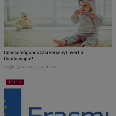
Csecsemőgondozási versenyt nyert a
Csodacsapat!
bkkigh
Május 17, 2024
1737
Erasmus