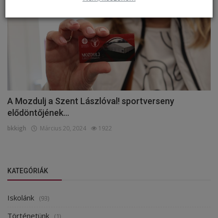
A Mozdulj a Szent Lászlóval! sportverseny
elődöntőjének...
bkkigh
Március 20, 2024
1922
KATEGÓRIÁK
Iskolánk
(93)
Történetünk
(1)