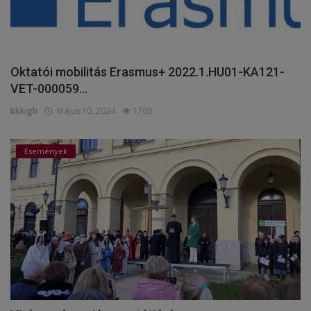
Oktatói mobilitás Erasmus+ 2022.1.HU01-KA121-
VET-000059...
bkkigh
Május 10, 2024
1700
Események