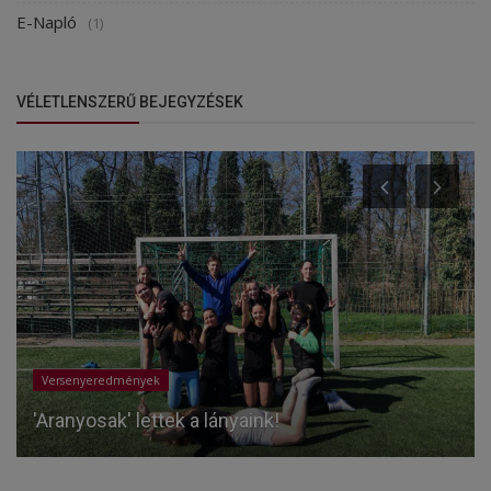
E-Napló
(1)
VÉLETLENSZERŰ BEJEGYZÉSEK
Versenyeredmények
'Aranyosak' lettek a lányaink!