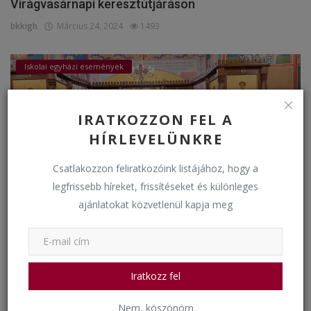
Virágvasárnapi keresztútjáráson
bkkigh
Március 24, 2024
1493
Iskolai egyházi események
IRATKOZZON FEL A
HÍRLEVELÜNKRE
Csatlakozzon feliratkozóink listájához, hogy a
legfrissebb híreket, frissítéseket és különleges
ajánlatokat közvetlenül kapja meg
Húsvét előtti lelki nap a Szent Lászlóban
bkkigh
Március 23, 2024
1765
Iratkozz fel
Események
Nem, köszönöm