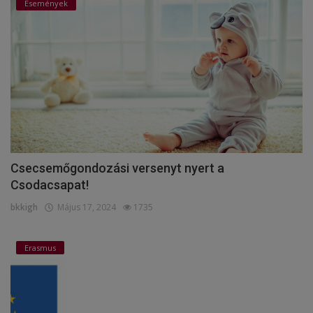
Események
Csecsemőgondozási versenyt nyert a
Csodacsapat!
bkkigh
Május 17, 2024
1735
Erasmus