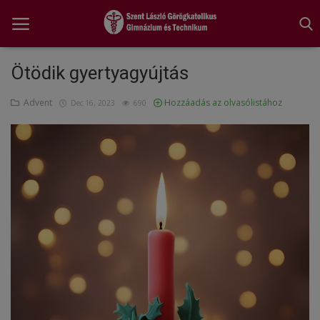
Ötödik gyertyagyújtás
Advent
Hozzáadás az olvasólistához
Főoldal
Dec 16, 2023
690
A tanév rendje
Diákönkormányzat
Egészségnevelés
Hitélet
Igazgatói köszöntő
Iskolánk
Ünnepeink