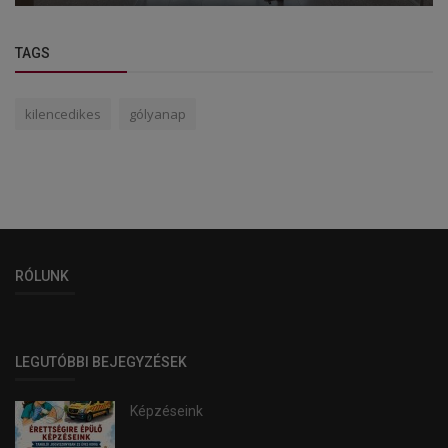
TAGS
kilencedikes
gólyanap
RÓLUNK
LEGUTÓBBI BEJEGYZÉSEK
Képzéseink