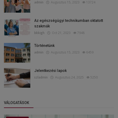
admin
Augusztus 15, 2023
13724
Az egészségügyi technikumban oktatott
szakmák
bkkigh
Oct 21, 2023
7948
Történetünk
admin
Augusztus 15, 2023
6459
Jelentkezési lapok
szladmin
Augusztus 24, 2025
5250
VÁLOGATÁSOK