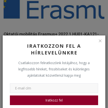
Oktatói mobilitás Erasmus+ 2022.1.HU01-KA121-
VET-000059...
IRATKOZZON FEL A
bkkigh
Május 10, 2024
1699
HÍRLEVELÜNKRE
Események
Csatlakozzon feliratkozóink listájához, hogy a
legfrissebb híreket, frissítéseket és különleges
ajánlatokat közvetlenül kapja meg
Iratkozz fel