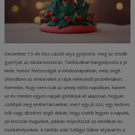
Képzéseink
Pályázatok
Dokumentumok
Menza
December 15-én Kiss László atya gyújtotta meg az ötödik
gyertyát az iskolai koszorún. Tanításában hangsúlyozta a jó
OM azonosító:203167 Tel.:(52)
kedv, humor fontosságát a mindennapokban, mely segít
411 674 E-
mail:szentlaszlodebrecen@gmail.c
átlendíteni az embereket a rájuk nehezedő problémákon.
om Cím:Debrecen, Thomas Mann
Kiemelte, hogy nem csak az ünnep előtti napokban, hanem
utca 16.
az év minden egyes napján gondojuk át alaposan, hogyan
E-Napló
szólítjuk meg embertársainkat, mert egy jó szó, egy kedves
bók vagy dícséret segít abban, hogy szebb legyen a napunk,
jól érezzük magunkat, jobban teljesítsünk az iskolában és
munkahelyünkön. A tanítás után Szilágyi Gábor atyával és a