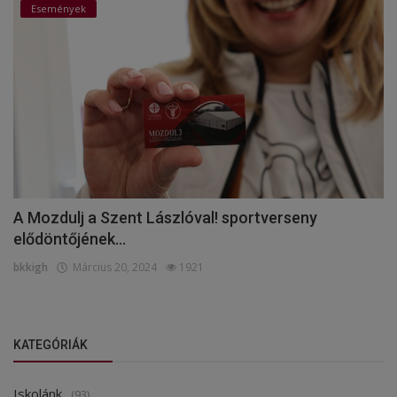
Események
A Mozdulj a Szent Lászlóval! sportverseny
elődöntőjének...
bkkigh
Március 20, 2024
1921
KATEGÓRIÁK
Iskolánk
(93)