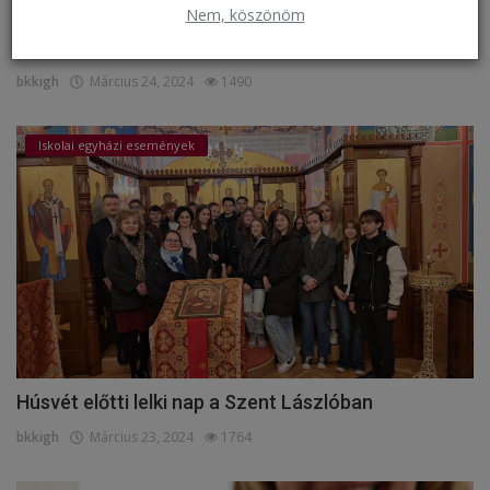
Nem, köszönöm
Virágvasárnapi keresztútjáráson
bkkigh
Március 24, 2024
1490
Iskolai egyházi események
Húsvét előtti lelki nap a Szent Lászlóban
bkkigh
Március 23, 2024
1764