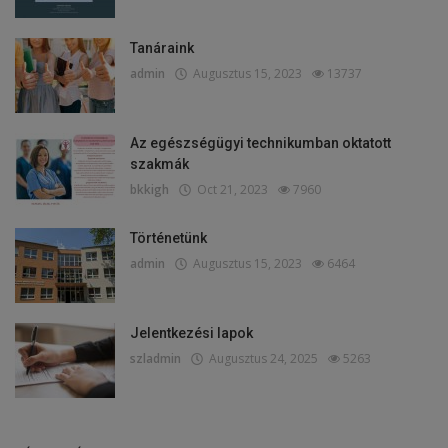
Tanáraink
admin
Augusztus 15, 2023
13737
Az egészségügyi technikumban oktatott
szakmák
bkkigh
Oct 21, 2023
7960
Történetünk
admin
Augusztus 15, 2023
6464
Jelentkezési lapok
szladmin
Augusztus 24, 2025
5263