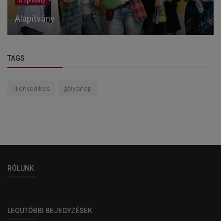
Alapítvány
Alapítvány
TAGS
kilencedikes
gólyanap
RÓLUNK
LEGUTÓBBI BEJEGYZÉSEK