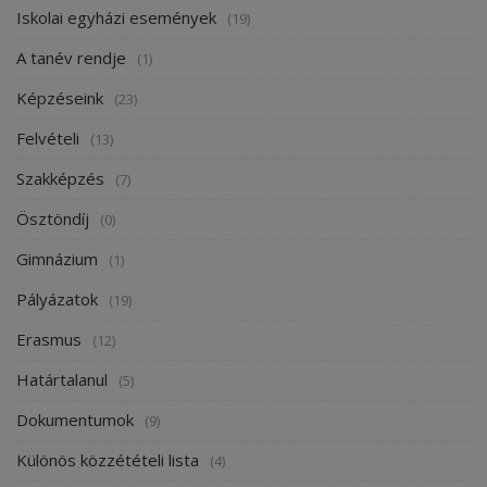
Iskolai egyházi események
(19)
A tanév rendje
(1)
Képzéseink
(23)
Felvételi
(13)
Szakképzés
(7)
Ösztöndíj
(0)
Gimnázium
(1)
Pályázatok
(19)
Erasmus
(12)
Határtalanul
(5)
Dokumentumok
(9)
Különös közzétételi lista
(4)