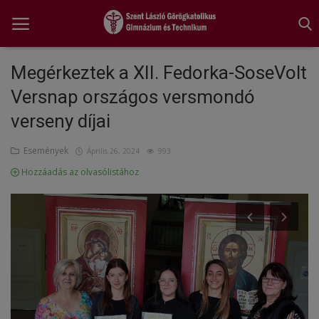
Megérkeztek a XII. Fedorka-SoseVolt
Versnap országos versmondó
Főoldal
verseny díjai
A tanév rendje
Események
Április 26, 2024
993
Diákönkormányzat
Hozzáadás az olvasólistához
Egészségnevelés
Hitélet
Igazgatói köszöntő
Iskolánk
Ünnepeink