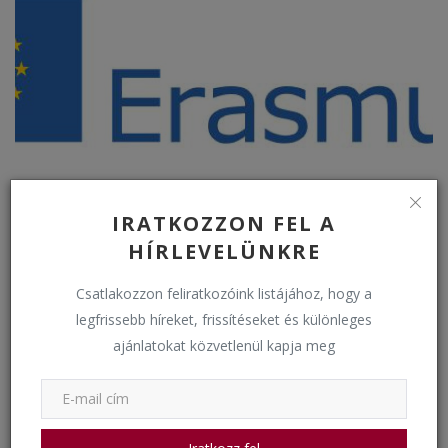
Oktatói mobilitás Erasmus+ 2022.1.HU01-KA121-
IRATKOZZON FEL A
VET-000059...
HÍRLEVELÜNKRE
bkkigh
Május 10, 2024
1700
Csatlakozzon feliratkozóink listájához, hogy a
legfrissebb híreket, frissítéseket és különleges
Események
ajánlatokat közvetlenül kapja meg