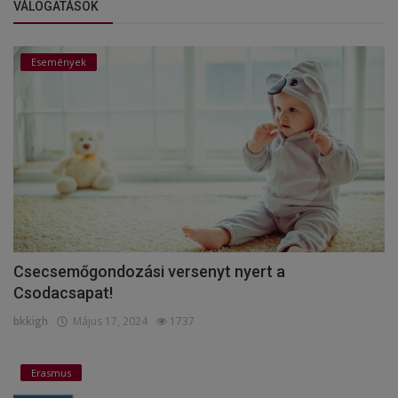
VÁLOGATÁSOK
Események
Csecsemőgondozási versenyt nyert a
Csodacsapat!
bkkigh
Május 17, 2024
1737
Erasmus