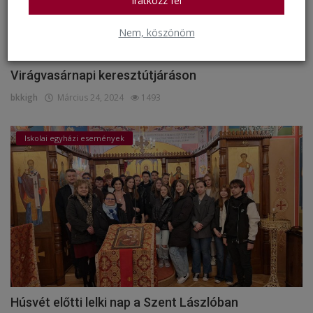
Iratkozz fel
Nem, köszönöm
Virágvasárnapi keresztútjáráson
bkkigh
Március 24, 2024
1493
Iskolai egyházi események
Húsvét előtti lelki nap a Szent Lászlóban