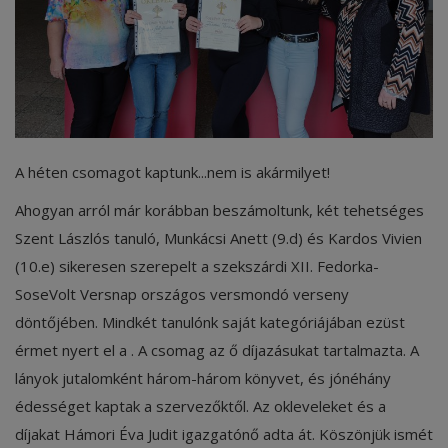
Képzéseink
Pályázatok
Dokumentumok
Menza
A héten csomagot kaptunk...nem is akármilyet!
Ahogyan arról már korábban beszámoltunk, két tehetséges
OM azonosító:203167 Tel.:(52)
411 674 E-
Szent Lászlós tanuló, Munkácsi Anett (9.d) és Kardos Vivien
mail:szentlaszlodebrecen@gmail.c
(10.e) sikeresen szerepelt a szekszárdi XII. Fedorka-
om Cím:Debrecen, Thomas Mann
SoseVolt Versnap országos versmondó verseny
utca 16.
döntőjében. Mindkét tanulónk saját kategóriájában ezüst
E-Napló
érmet nyert el a . A csomag az ő díjazásukat tartalmazta. A
lányok jutalomként három-három könyvet, és jónéhány
édességet kaptak a szervezőktől. Az okleveleket és a
díjakat Hámori Éva Judit igazgatónő adta át. Köszönjük ismét