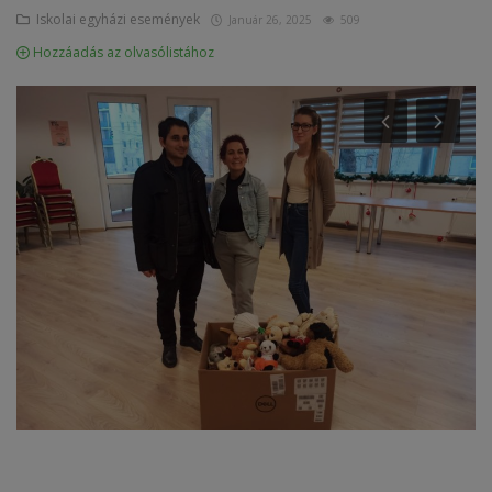
Iskolai egyházi események
Január 26, 2025
509
Képzéseink
Hozzáadás az olvasólistához
Pályázatok
Dokumentumok
Menza
OM azonosító:203167 Tel.:(52)
411 674 E-
mail:szentlaszlodebrecen@gmail.c
om Cím:Debrecen, Thomas Mann
utca 16.
E-Napló