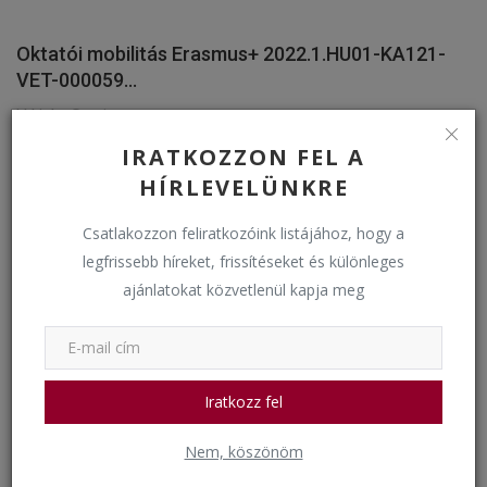
Oktatói mobilitás Erasmus+ 2022.1.HU01-KA121-
VET-000059...
bkkigh
Május 10, 2024
1697
IRATKOZZON FEL A
Események
HÍRLEVELÜNKRE
Csatlakozzon feliratkozóink listájához, hogy a
legfrissebb híreket, frissítéseket és különleges
ajánlatokat közvetlenül kapja meg
Iratkozz fel
Virágvasárnapi keresztútjáráson
Nem, köszönöm
bkkigh
Március 24, 2024
1489