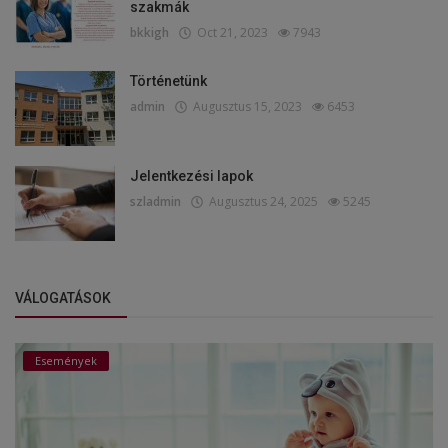
szakmák
bkkigh
Oct 21, 2023
7943
Történetünk
admin
Augusztus 15, 2023
6453
Jelentkezési lapok
szladmin
Augusztus 24, 2025
5245
VÁLOGATÁSOK
Események