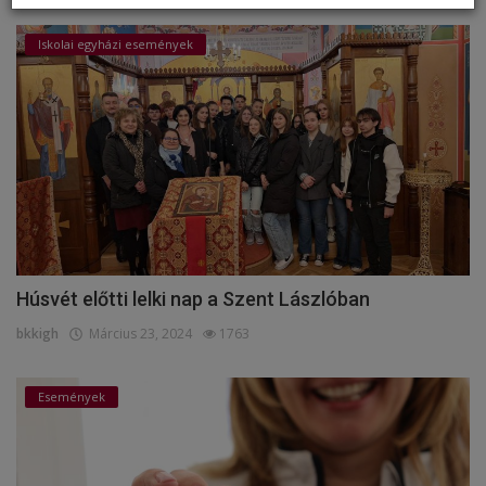
Iskolai egyházi események
Húsvét előtti lelki nap a Szent Lászlóban
bkkigh
Március 23, 2024
1763
Események