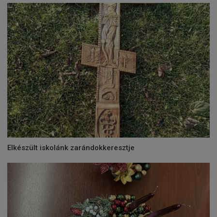
Elkészült iskolánk zarándokkeresztje