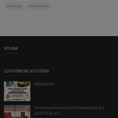
gólyanap
kilencedikes
RÓLUNK
LEGUTÓBBI BEJEGYZÉSEK
Képzéseink
Ünnepélyes keretek között búcsúztattuk a
2025/2026-os t...