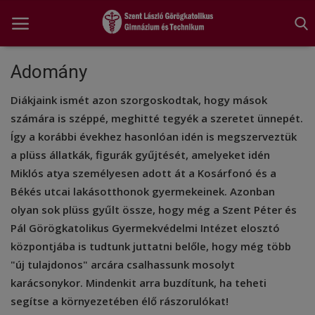
Adomány
Diákjaink ismét azon szorgoskodtak, hogy mások
Főoldal
számára is széppé, meghitté tegyék a szeretet ünnepét.
A tanév rendje
Így a korábbi évekhez hasonlóan idén is megszerveztük
a plüss állatkák, figurák gyűjtését, amelyeket idén
Diákönkormányzat
Miklós atya személyesen adott át a Kosárfonó és a
Békés utcai lakásotthonok gyermekeinek. Azonban
Egészségnevelés
olyan sok plüss gyűlt össze, hogy még a Szent Péter és
Hitélet
Pál Görögkatolikus Gyermekvédelmi Intézet elosztó
központjába is tudtunk juttatni belőle, hogy még több
Igazgatói köszöntő
"új tulajdonos" arcára csalhassunk mosolyt
karácsonykor. Mindenkit arra buzdítunk, ha teheti
Iskolánk
segítse a környezetében élő rászorulókat!
Ünnepeink