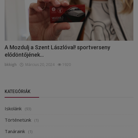
A Mozdulj a Szent Lászlóval! sportverseny
elődöntőjének...
bkkigh
Március 20, 2024
1920
KATEGÓRIÁK
Iskolánk
(93)
Történetünk
(1)
Tanáraink
(1)