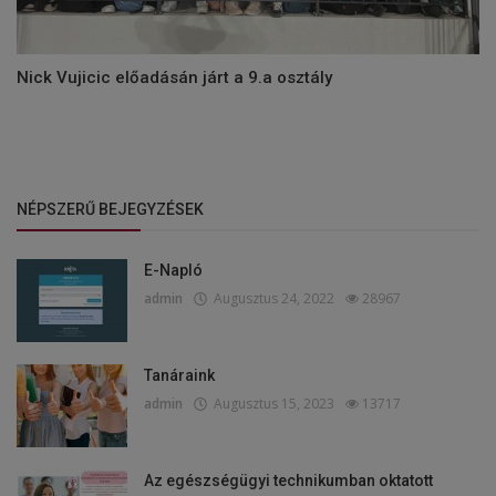
Nick Vujicic előadásán járt a 9.a osztály
NÉPSZERŰ BEJEGYZÉSEK
E-Napló
admin
Augusztus 24, 2022
28967
Tanáraink
admin
Augusztus 15, 2023
13717
Az egészségügyi technikumban oktatott