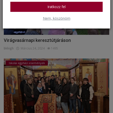
Iratkozz fel
Nem, köszönöm
Virágvasárnapi keresztútjáráson
bkkigh
Március 24, 2024
1495
Iskolai egyházi események