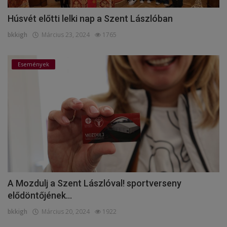
Húsvét előtti lelki nap a Szent Lászlóban
bkkigh
Március 23, 2024
1765
Események
A Mozdulj a Szent Lászlóval! sportverseny
elődöntőjének...
bkkigh
Március 20, 2024
1922