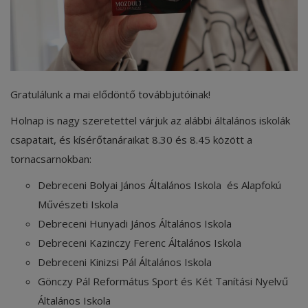
Képzéseink
Pályázatok
Dokumentumok
Gratulálunk a mai elődöntő továbbjutóinak!
Menza
Holnap is nagy szeretettel várjuk az alábbi általános iskolák
csapatait, és kísérőtanáraikat 8.30 és 8.45 között a
OM azonosító:203167 Tel.:(52)
tornacsarnokban:
411 674 E-
mail:szentlaszlodebrecen@gmail.c
Debreceni Bolyai János Általános Iskola és Alapfokú
om Cím:Debrecen, Thomas Mann
Művészeti Iskola
utca 16.
Debreceni Hunyadi János Általános Iskola
E-Napló
Debreceni Kazinczy Ferenc Általános Iskola
Debreceni Kinizsi Pál Általános Iskola
Gönczy Pál Református Sport és Két Tanítási Nyelvű
Általános Iskola