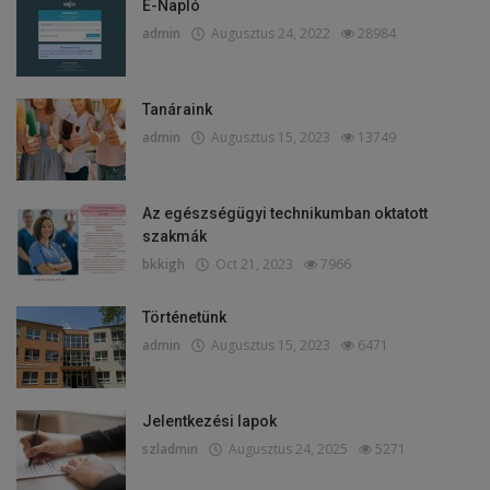
E-Napló
admin
Augusztus 24, 2022
28984
Tanáraink
admin
Augusztus 15, 2023
13749
Az egészségügyi technikumban oktatott
szakmák
bkkigh
Oct 21, 2023
7966
Történetünk
admin
Augusztus 15, 2023
6471
Jelentkezési lapok
szladmin
Augusztus 24, 2025
5271