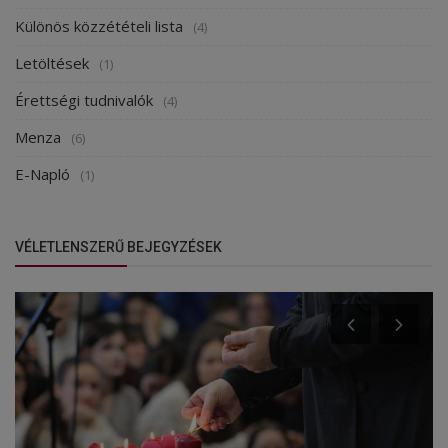
Különös közzétételi lista
(4)
Letöltések
(1)
Érettségi tudnivalók
(4)
Menza
(6)
E-Napló
(1)
VÉLETLENSZERŰ BEJEGYZÉSEK