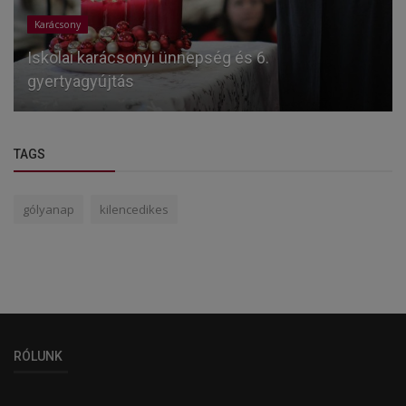
Karácsony
Iskolai karácsonyi ünnepség és 6.
gyertyagyújtás
TAGS
gólyanap
kilencedikes
RÓLUNK