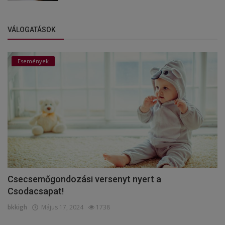
VÁLOGATÁSOK
Események
Csecsemőgondozási versenyt nyert a
Csodacsapat!
bkkigh
Május 17, 2024
1738