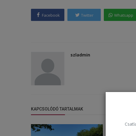
Facebook
Twitter
Whatsapp
szladmin
KAPCSOLÓDÓ TARTALMAK
Csatla