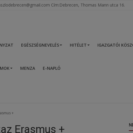
tlaszlodebrecen@gmail.com Cím:Debrecen, Thomas Mann utca 16.
NYZAT
EGÉSZSÉGNEVELÉS
HITÉLET
IGAZGATÓI KÖS
UMOK
MENZA
E-NAPLÓ
Erasmus +
N
azaz Erasmus +