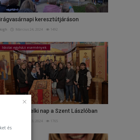
irágvasárnapi keresztútjáráson
kigh
Március 24, 2024
1492
Iskolai egyházi események
úsvét előtti lelki nap a Szent Lászlóban
kigh
Március 23, 2024
1765
eket és
Események