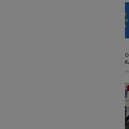
O
K
bk