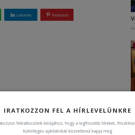
Linkedin
Pinterest
V
bk
H
IRATKOZZON FEL A HÍRLEVELÜNKRE
bk
kozzon feliratkozóink listájához, hogy a legfrissebb híreket, frissítés
különleges ajánlatokat közvetlenül kapja meg