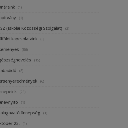
anáraink
(1)
apítvány
(1)
SZ (Iskolai Közösségi Szolgálat)
(2)
lföldi kapcsolataink
(0)
semények
(86)
gészségnevelés
(15)
zabadidő
(8)
ersenyeredmények
(6)
nnepeink
(23)
anévnyitó
(1)
zalagavató ünnepség
(1)
któber 23.
(1)