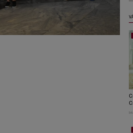
V
C
C
bk