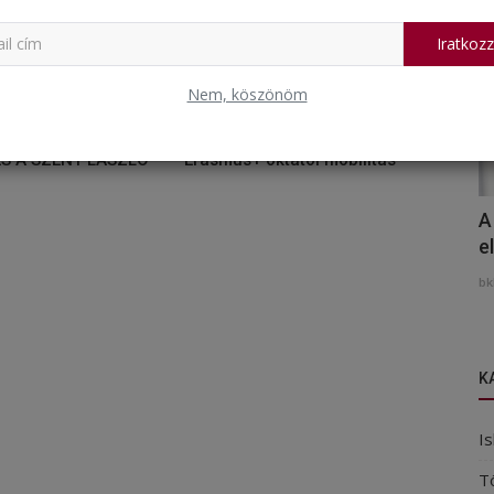
Iratkozz
Nem, köszönöm
S A SZENT LÁSZLÓ
Erasmus+ oktatói mobilitás
A
e
bk
K
Is
T