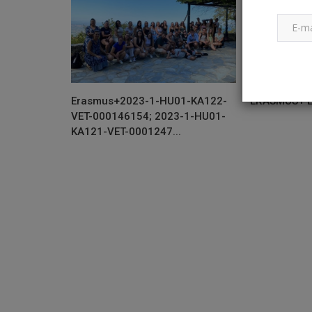
Erasmus+2023-1-HU01-KA122-
ERASMUS+ É
VET-000146154; 2023-1-HU01-
KA121-VET-0001247...