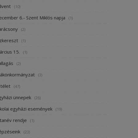
dvent
(10)
ecember 6.- Szent Miklós napja
(1)
arácsony
(2)
ízkereszt
(1)
árcius 15.
(1)
allagás
(2)
iákönkormányzat
(3)
télet
(47)
gyházi ünnepek
(26)
skolai egyházi események
(19)
 tanév rendje
(1)
épzéseink
(23)