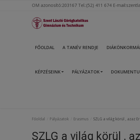
OM azonosító:203167 Tel.:(52) 411 674 E-mail:szen
Főoldal
FŐOLDAL
A TANÉV RENDJE
DIÁKÖNKORMÁ
A tanév rendje
KÉPZÉSEINK
PÁLYÁZATOK
DOKUMENT
Diákönkormányzat
Egészségnevelés
Hitélet
Igazgatói köszöntő
Főoldal
Pályázatok
Erasmus
SZLG a világ körül , azaz 
Iskolánk
SZLG a világ körül , 
Ünnepeink