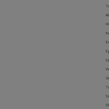
T
Al
IK
Kü
E
E
S
V
Ü
T
S
O