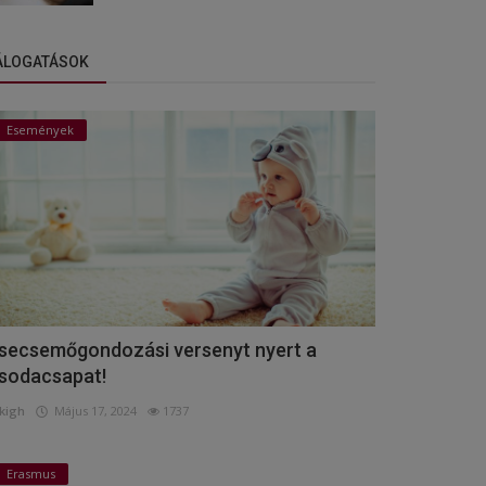
ÁLOGATÁSOK
Események
secsemőgondozási versenyt nyert a
sodacsapat!
kigh
Május 17, 2024
1737
Erasmus