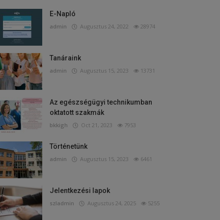
E-Napló
admin
Augusztus 24, 2022
28974
Tanáraink
admin
Augusztus 15, 2023
13731
Az egészségügyi technikumban
oktatott szakmák
bkkigh
Oct 21, 2023
7953
Történetünk
admin
Augusztus 15, 2023
6461
Jelentkezési lapok
szladmin
Augusztus 24, 2025
5255