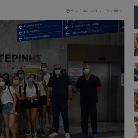
Hozzáadás az olvasólistához