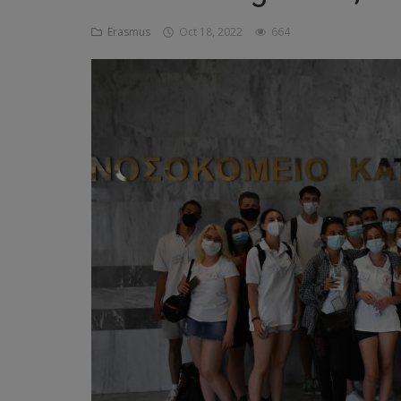
Erasmus
Oct 18, 2022
664
Képzéseink
Pályázatok
Dokumentumok
Menza
OM azonosító:203167 Tel.:(52)
411 674 E-
mail:szentlaszlodebrecen@gmail.c
om Cím:Debrecen, Thomas Mann
utca 16.
E-Napló