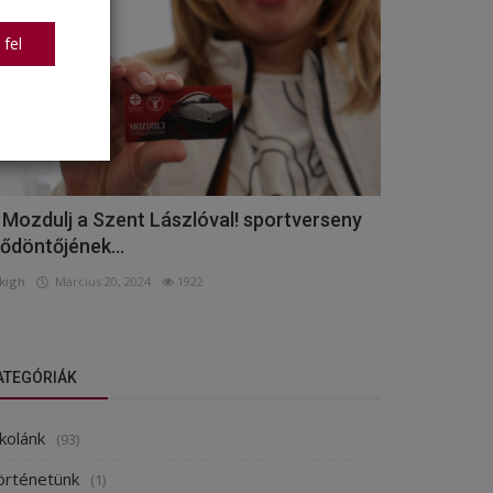
 fel
 Mozdulj a Szent Lászlóval! sportverseny
lődöntőjének...
kigh
Március 20, 2024
1922
ATEGÓRIÁK
kolánk
(93)
örténetünk
(1)