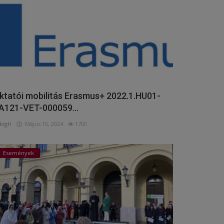
ktatói mobilitás Erasmus+ 2022.1.HU01-
A121-VET-000059...
kigh
Május 10, 2024
1700
Események