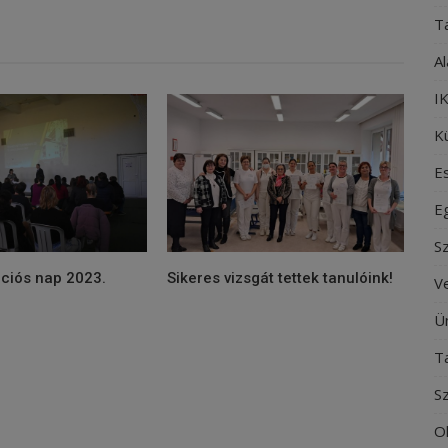
T
Al
IK
Kü
E
E
S
ációs nap 2023.
Sikeres vizsgát tettek tanulóink!
V
Ü
T
S
O