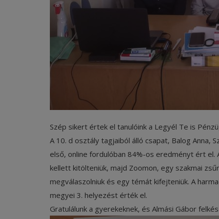
Szép sikert értek el tanulóink a Legyél Te is Pénzü
A 10. d osztály tagjaiból álló csapat, Balog Anna
első, online fordulóban 84%-os eredményt ért el. 
kellett kitölteniük, majd Zoomon, egy szakmai zsűri 
megválaszolniuk és egy témát kifejteniük. A harmad
megyei 3. helyezést érték el.
Gratulálunk a gyerekeknek, és Almási Gábor felkés