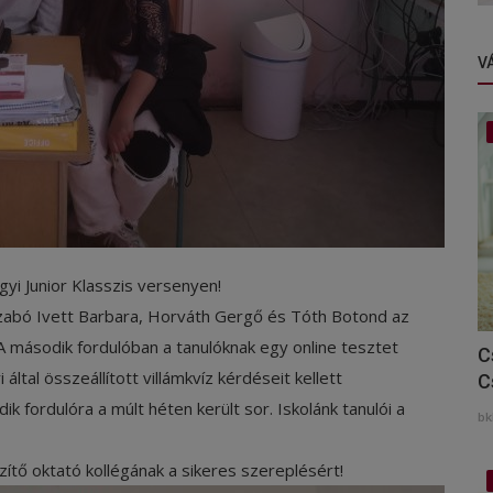
V
gyi Junior Klasszis versenyen!
, Szabó Ivett Barbara, Horváth Gergő és Tóth Botond az
A második fordulóban a tanulóknak egy online tesztet
C
által összeállított villámkvíz kérdéseit kellett
C
ik fordulóra a múlt héten került sor.
Iskolánk tanulói a
bk
zítő oktató kollégának a sikeres szereplésért!