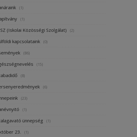
anáraink
(1)
apítvány
(1)
SZ (Iskolai Közösségi Szolgálat)
(2)
lföldi kapcsolataink
(0)
semények
(86)
gészségnevelés
(15)
zabadidő
(8)
ersenyeredmények
(6)
nnepeink
(23)
anévnyitó
(1)
zalagavató ünnepség
(1)
któber 23.
(1)