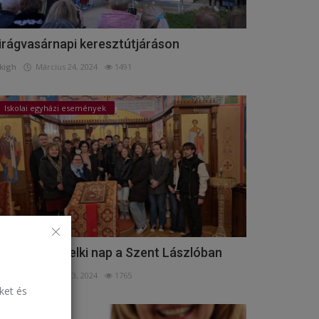
irágvasárnapi keresztútjáráson
kigh
Március 24, 2024
1491
Iskolai egyházi események
úsvét előtti lelki nap a Szent Lászlóban
kigh
Március 23, 2024
1765
eket és
Események