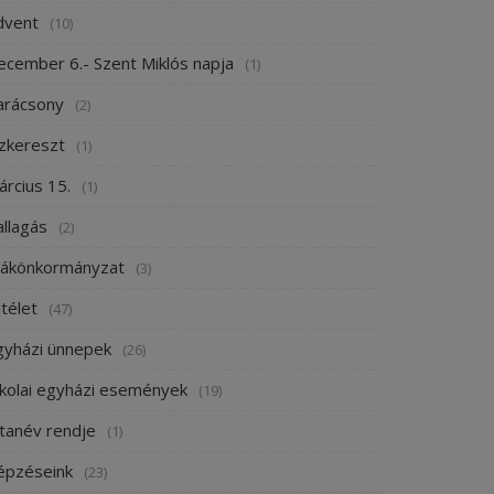
dvent
(10)
ecember 6.- Szent Miklós napja
(1)
arácsony
(2)
ízkereszt
(1)
árcius 15.
(1)
allagás
(2)
iákönkormányzat
(3)
télet
(47)
gyházi ünnepek
(26)
skolai egyházi események
(19)
 tanév rendje
(1)
épzéseink
(23)