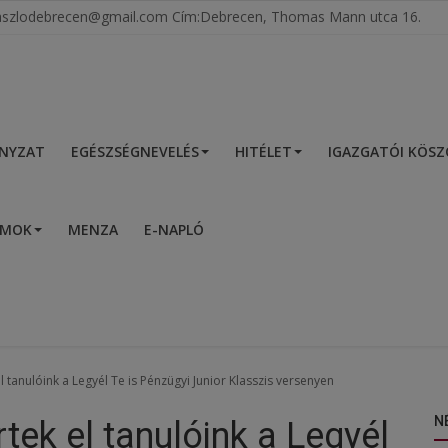
tlaszlodebrecen@gmail.com Cím:Debrecen, Thomas Mann utca 16.
NYZAT
EGÉSZSÉGNEVELÉS
HITÉLET
IGAZGATÓI KÖS
UMOK
MENZA
E-NAPLÓ
l tanulóink a Legyél Te is Pénzügyi Junior Klasszis versenyen
N
tek el tanulóink a Legyél