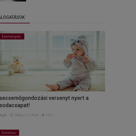
ÁLOGATÁSOK
Események
secsemőgondozási versenyt nyert a
sodacsapat!
kigh
Május 17, 2024
1737
Erasmus