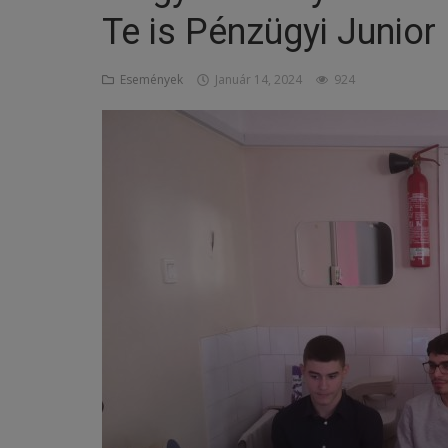
Te is Pénzügyi Junior
Képzéseink
Események
Január 14, 2024
924
Pályázatok
Dokumentumok
Menza
OM azonosító:203167 Tel.:(52)
411 674 E-
mail:szentlaszlodebrecen@gmail.c
om Cím:Debrecen, Thomas Mann
utca 16.
E-Napló