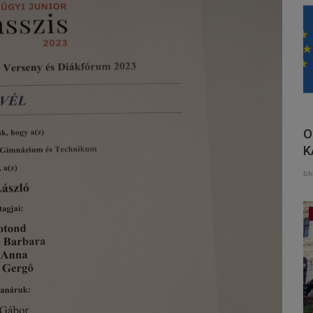
O
K
bk