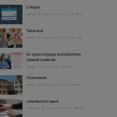
E-Napló
admin
Augusztus 24, 2022
28973
Tanáraink
admin
Augusztus 15, 2023
13730
Az egészségügyi technikumban
oktatott szakmák
bkkigh
Oct 21, 2023
7952
Történetünk
admin
Augusztus 15, 2023
6461
Jelentkezési lapok
szladmin
Augusztus 24, 2025
5253