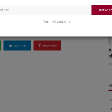
Iratkozz
Nem, köszönöm
Linkedin
Pinterest
A
e
bk
K
Is
T