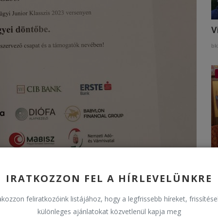
V
bk
H
IRATKOZZON FEL A HÍRLEVELÜNKRE
bk
kozzon feliratkozóink listájához, hogy a legfrissebb híreket, frissítés
különleges ajánlatokat közvetlenül kapja meg