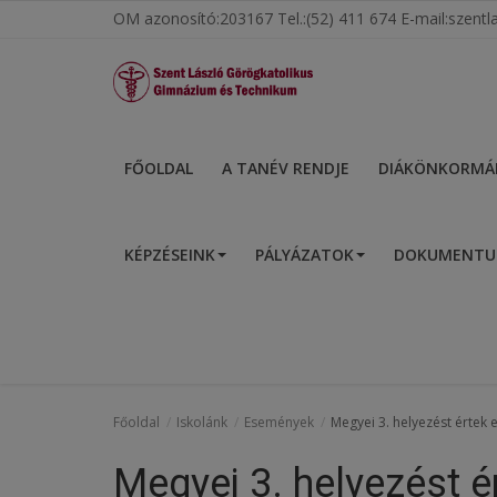
OM azonosító:203167 Tel.:(52) 411 674 E-mail:szen
Főoldal
FŐOLDAL
A TANÉV RENDJE
DIÁKÖNKORMÁ
A tanév rendje
KÉPZÉSEINK
PÁLYÁZATOK
DOKUMENT
Diákönkormányzat
Egészségnevelés
Hitélet
Igazgatói köszöntő
Főoldal
Iskolánk
Események
Megyei 3. helyezést értek e
Iskolánk
Megyei 3. helyezést ér
Ünnepeink