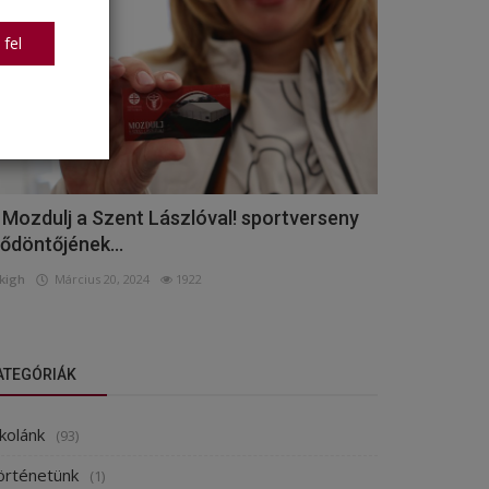
 fel
 Mozdulj a Szent Lászlóval! sportverseny
lődöntőjének...
kigh
Március 20, 2024
1922
ATEGÓRIÁK
kolánk
(93)
örténetünk
(1)