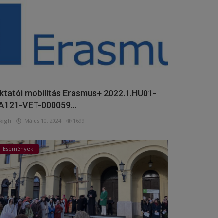
ktatói mobilitás Erasmus+ 2022.1.HU01-
A121-VET-000059...
kigh
Május 10, 2024
1699
Események