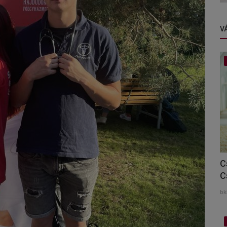
V
C
C
bk