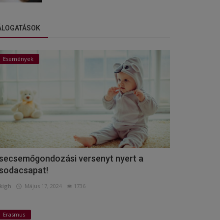
ÁLOGATÁSOK
Események
secsemőgondozási versenyt nyert a
sodacsapat!
kigh
Május 17, 2024
1736
Erasmus