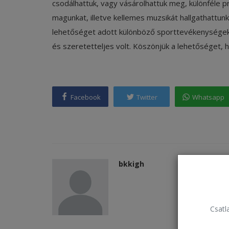
csodálhattuk, vagy vásárolhattuk meg, különféle 
magunkat, illetve kellemes muzsikát hallgathattunk
lehetőséget adott különböző sporttevékenységek 
és szeretetteljes volt. Köszönjük a lehetőséget,
Facebook
Twitter
Whatsapp
bkkigh
Csatla