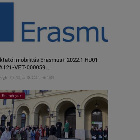
ktatói mobilitás Erasmus+ 2022.1.HU01-
A121-VET-000059...
kigh
Május 10, 2024
1699
Események