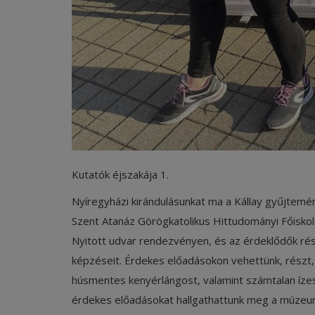
Kutatók éjszakája 1.
Nyíregyházi kirándulásunkat ma a Kállay gyűjtemé
Szent Atanáz Görögkatolikus Hittudományi Főiskola
Nyitott udvar rendezvényen, és az érdeklődők rés
képzéseit. Érdekes előadásokon vehettünk, részt, 
húsmentes kenyérlángost, valamint számtalan ízes
érdekes előadásokat hallgathattunk meg a múzeum 