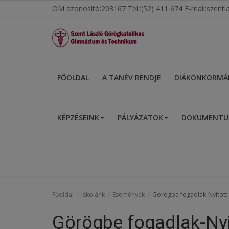
OM azonosító:203167 Tel.:(52) 411 674 E-mail:szen
Főoldal
FŐOLDAL
A TANÉV RENDJE
DIÁKÖNKORMÁ
A tanév rendje
KÉPZÉSEINK
PÁLYÁZATOK
DOKUMENT
Diákönkormányzat
Egészségnevelés
Hitélet
Igazgatói köszöntő
Főoldal
Iskolánk
Események
Görögbe fogadlak-Nyitott 
Iskolánk
Görögbe fogadlak-Nyi
Ünnepeink