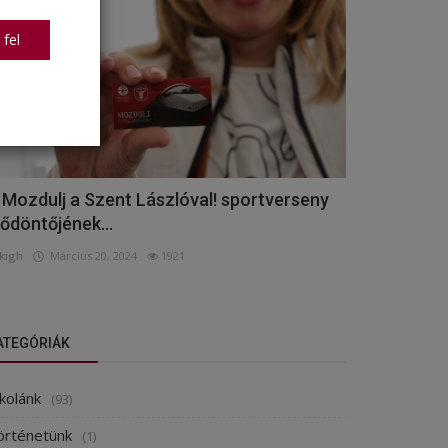
 fel
 Mozdulj a Szent Lászlóval! sportverseny
lődöntőjének...
kigh
Március 20, 2024
1921
ATEGÓRIÁK
kolánk
(93)
örténetünk
(1)