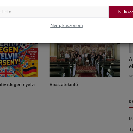
Iratkozz
Nem, köszönöm
A
e
bk
tív idegen nyelvi
Visszatekintő
K
Is
T