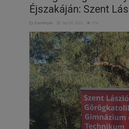
Éjszakáján: Szent Lá
Képzéseink
Események
Sep 30, 2023
774
Pályázatok
Dokumentumok
Menza
OM azonosító:203167 Tel.:(52)
411 674 E-
mail:szentlaszlodebrecen@gmail.c
om Cím:Debrecen, Thomas Mann
utca 16.
E-Napló