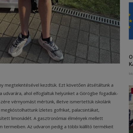
O
K
bk
ny megtekintésével kezdtük. Ezt követően átsétáltunk a
 udvarára, ahol elfoglaltuk helyünket a Görögbe fogadlak-
zére vérnyomást mértünk, illetve ismertettük iskolánk
megkóstolhattunk ízletes gofrikat, palacsintákat,
ített limonádét. A gasztronómiai élmények mellett
termeiben. Az udvaron pedig a többi kiállító termékeit