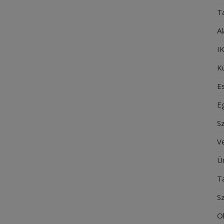
T
Al
IK
Kü
E
E
S
V
Ü
T
S
O