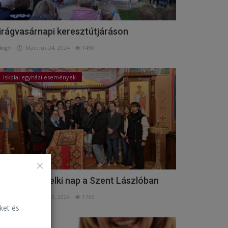
irágvasárnapi keresztútjáráson
kigh
Március 24, 2024
1490
Iskolai egyházi események
úsvét előtti lelki nap a Szent Lászlóban
kigh
Március 23, 2024
1765
eket és
Események