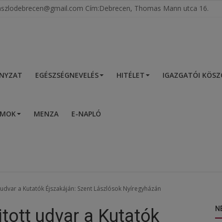
tlaszlodebrecen@gmail.com Cím:Debrecen, Thomas Mann utca 16.
NYZAT
EGÉSZSÉGNEVELÉS
HITÉLET
IGAZGATÓI KÖS
UMOK
MENZA
E-NAPLÓ
udvar a Kutatók Éjszakáján: Szent Lászlósok Nyíregyházán
N
tott udvar a Kutatók