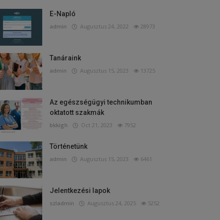
E-Napló
admin
Augusztus 24, 2022
28973
Tanáraink
admin
Augusztus 15, 2023
13725
Az egészségügyi technikumban
oktatott szakmák
bkkigh
Oct 21, 2023
7952
Történetünk
admin
Augusztus 15, 2023
6461
Jelentkezési lapok
szladmin
Augusztus 24, 2025
5252