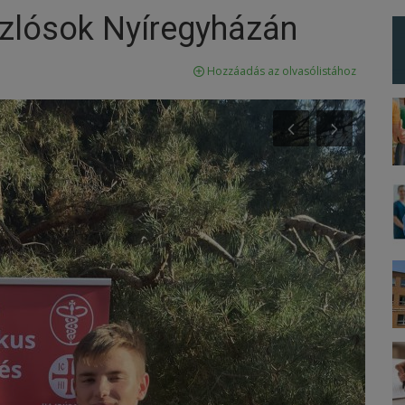
szlósok Nyíregyházán
Hozzáadás az olvasólistához