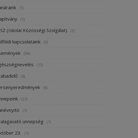
anáraink
(1)
apítvány
(1)
SZ (Iskolai Közösségi Szolgálat)
(2)
lföldi kapcsolataink
(0)
semények
(86)
gészségnevelés
(15)
zabadidő
(8)
ersenyeredmények
(6)
nnepeink
(23)
anévnyitó
(1)
zalagavató ünnepség
(1)
któber 23.
(1)