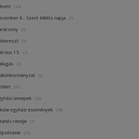
dvent
(10)
ecember 6.- Szent Miklós napja
(1)
arácsony
(2)
ízkereszt
(1)
árcius 15.
(1)
allagás
(2)
iákönkormányzat
(3)
télet
(47)
gyházi ünnepek
(26)
skolai egyházi események
(19)
 tanév rendje
(1)
épzéseink
(23)