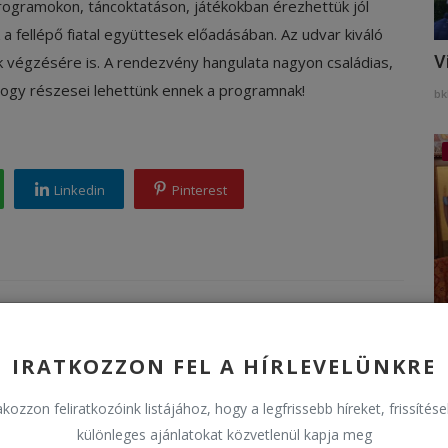
programokon, táncoktatáson, játékokban érezhettük jól
 a fellépő fiatal együttesek előadásában. Az udvar kiváló
V
végzésére is. A rendezvény hangulata nagyon családias,
 hogy részesei lehettünk ennek a programnak!
bk
Linkedin
Pinterest
H
IRATKOZZON FEL A HÍRLEVELÜNKRE
bk
kozzon feliratkozóink listájához, hogy a legfrissebb híreket, frissítés
különleges ajánlatokat közvetlenül kapja meg