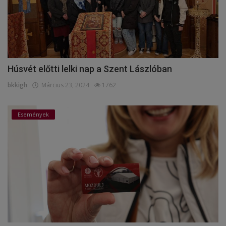
Húsvét előtti lelki nap a Szent Lászlóban
bkkigh
Március 23, 2024
1762
Események