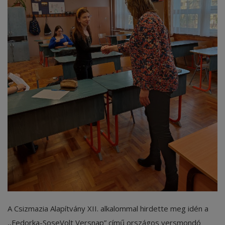
Képzéseink
Pályázatok
Dokumentumok
Menza
OM azonosító:203167 Tel.:(52)
411 674 E-
mail:szentlaszlodebrecen@gmail.c
om Cím:Debrecen, Thomas Mann
utca 16.
E-Napló
A Csizmazia Alapítvány XII. alkalommal hirdette meg idén a
,,Fedorka-SoseVolt Versnap” című országos versmondó