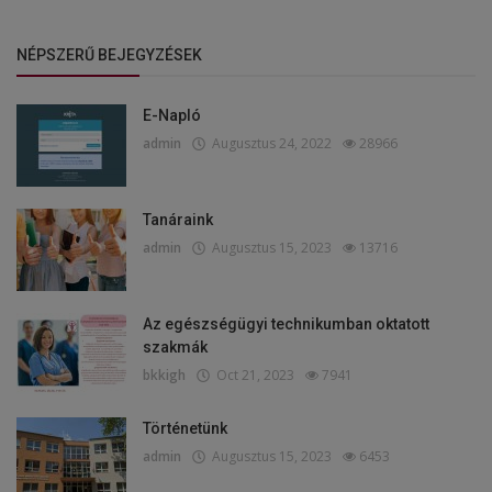
NÉPSZERŰ BEJEGYZÉSEK
E-Napló
admin
Augusztus 24, 2022
28966
Tanáraink
admin
Augusztus 15, 2023
13716
Az egészségügyi technikumban oktatott
szakmák
bkkigh
Oct 21, 2023
7941
Történetünk
admin
Augusztus 15, 2023
6453