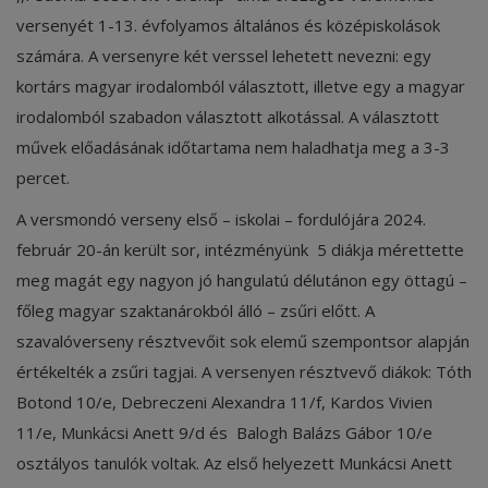
versenyét 1-13. évfolyamos általános és középiskolások
számára. A versenyre két verssel lehetett nevezni: egy
kortárs magyar irodalomból választott, illetve egy a magyar
irodalomból szabadon választott alkotással. A választott
művek előadásának időtartama nem haladhatja meg a 3-3
percet.
A versmondó verseny első – iskolai – fordulójára 2024.
február 20-án került sor, intézményünk 5 diákja mérettette
meg magát egy nagyon jó hangulatú délutánon egy öttagú –
főleg magyar szaktanárokból álló – zsűri előtt. A
szavalóverseny résztvevőit sok elemű szempontsor alapján
értékelték a zsűri tagjai. A versenyen résztvevő diákok: Tóth
Botond 10/e, Debreczeni Alexandra 11/f, Kardos Vivien
11/e, Munkácsi Anett 9/d és Balogh Balázs Gábor 10/e
osztályos tanulók voltak. Az első helyezett Munkácsi Anett