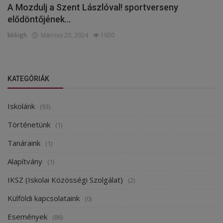
A Mozdulj a Szent Lászlóval! sportverseny
elődöntőjének...
bkkigh
Március 20, 2024
1920
KATEGÓRIÁK
Iskolánk
(93)
Történetünk
(1)
Tanáraink
(1)
Alapítvány
(1)
IKSZ (Iskolai Közösségi Szolgálat)
(2)
Külföldi kapcsolataink
(0)
Események
(86)