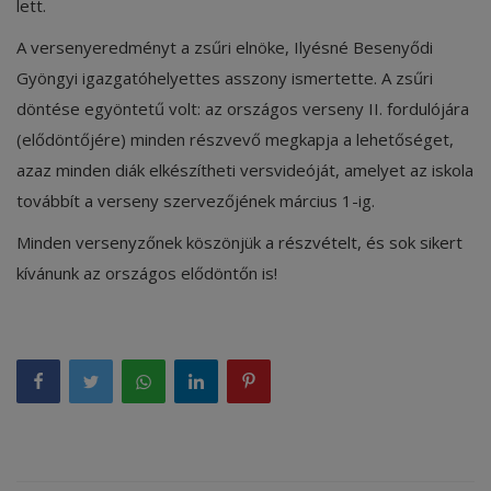
lett.
A versenyeredményt a zsűri elnöke, Ilyésné Besenyődi
Gyöngyi igazgatóhelyettes asszony ismertette. A zsűri
döntése egyöntetű volt: az országos verseny II. fordulójára
(elődöntőjére) minden részvevő megkapja a lehetőséget,
azaz minden diák elkészítheti versvideóját, amelyet az iskola
továbbít a verseny szervezőjének március 1-ig.
Minden versenyzőnek köszönjük a részvételt, és sok sikert
kívánunk az országos elődöntőn is!