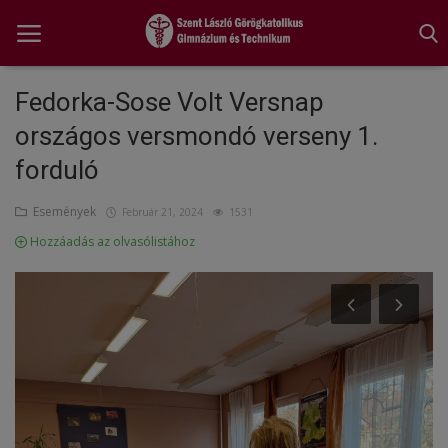
Fedorka-Sose Volt Versnap
országos versmondó verseny 1.
Főoldal
forduló
A tanév rendje
Események
Február 21, 2024
1531
Diákönkormányzat
Hozzáadás az olvasólistához
Egészségnevelés
Hitélet
Igazgatói köszöntő
Iskolánk
Ünnepeink