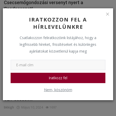
Csecsemőgondozási versenyt nyert a
Csodacsapat!
bkkigh
Május 17, 2024
1733
IRATKOZZON FEL A
HÍRLEVELÜNKRE
Erasmus
Csatlakozzon feliratkozóink listájához, hogy a
legfrissebb híreket, frissítéseket és különleges
ajánlatokat közvetlenül kapja meg
Iratkozz fel
Nem, köszönöm
Oktatói mobilitás Erasmus+ 2022.1.HU01-KA121-
VET-000059...
bkkigh
Május 10, 2024
1697