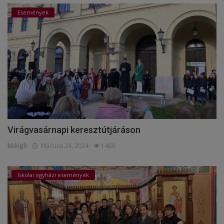
Események
Virágvasárnapi keresztútjáráson
bkkigh
Március 24, 2024
1489
Iskolai egyházi események