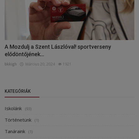
A Mozdulj a Szent Lászlóval! sportverseny
elődöntőjének...
bkkigh
Március 20, 2024
1921
KATEGÓRIÁK
Iskolánk
(93)
Történetünk
(1)
Tanáraink
(1)