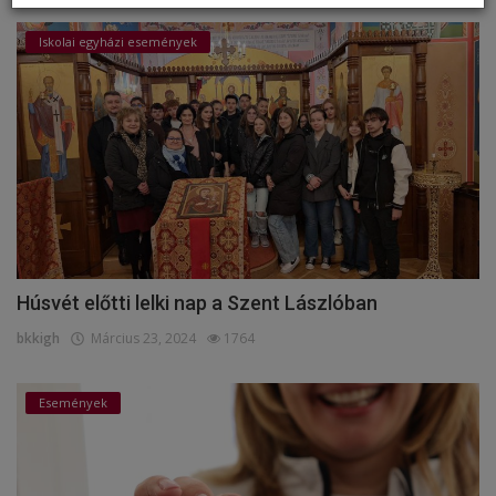
Iskolai egyházi események
Húsvét előtti lelki nap a Szent Lászlóban
bkkigh
Március 23, 2024
1764
Események