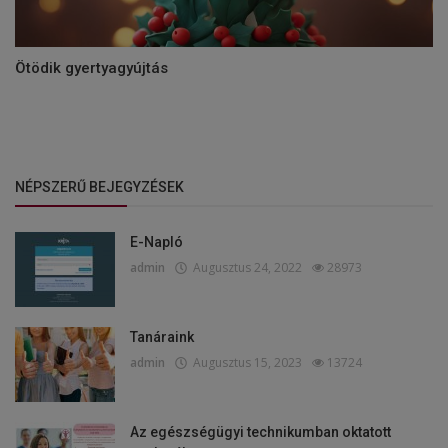
Ötödik gyertyagyújtás
NÉPSZERŰ BEJEGYZÉSEK
E-Napló
admin
Augusztus 24, 2022
28973
Tanáraink
admin
Augusztus 15, 2023
13724
Az egészségügyi technikumban oktatott