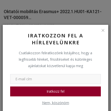
Oktatói mobilitás Erasmus+ 2022.1.HU01-KA121-
VET-000059...
bkkigh
Május 10, 2024
1699
IRATKOZZON FEL A
Események
HÍRLEVELÜNKRE
Csatlakozzon feliratkozóink listájához, hogy a
legfrissebb híreket, frissítéseket és különleges
ajánlatokat közvetlenül kapja meg
Iratkozz fel
Virágvasárnapi keresztútjáráson
Nem, köszönöm
bkkigh
Március 24, 2024
1490