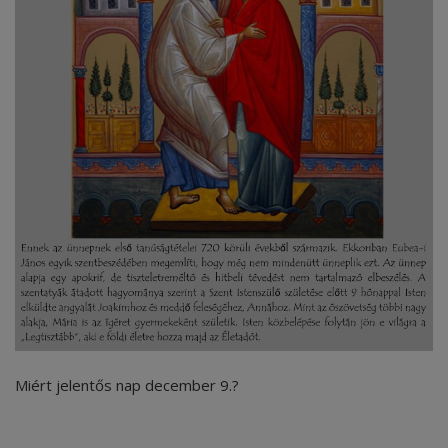
Képzéseink
Pályázatok
Dokumentumok
Menza
OM azonosító:203167 Tel.:(52)
411 674 E-
mail:szentlaszlodebrecen@gmail.c
om Cím:Debrecen, Thomas Mann
utca 16.
E-Napló
Miért jelentős nap december 9.?