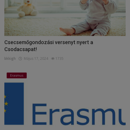
Csecsemőgondozási versenyt nyert a
Csodacsapat!
bkkigh
Május 17, 2024
1735
Erasmus