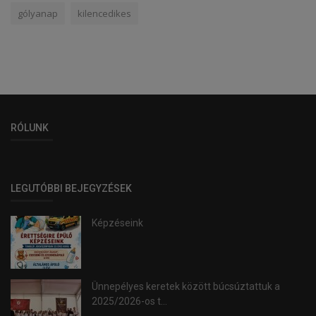
gólyanap
kilencedikes
RÓLUNK
LEGUTÓBBI BEJEGYZÉSEK
Képzéseink
Ünnepélyes keretek között búcsúztattuk a
2025/2026-os t...