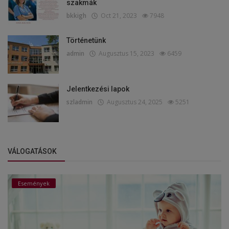
szakmák
bkkigh
Oct 21, 2023
7948
Történetünk
admin
Augusztus 15, 2023
6459
Jelentkezési lapok
szladmin
Augusztus 24, 2025
5251
VÁLOGATÁSOK
Események